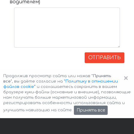
водителем)
ОТПРАВИТЬ
×
Продолжив просмотр сайта или нажав
"Принять
все"
, вы даёте согласие на
”Политику в отношении
файлов cookie”
и соглашаетесь сохранить в вашем
браузере куки-файлы (основные и внешние), позволяющие
нам получать больше маркетинговой информации,
регистрировать особенности использования сайта и
Авторские права © 2026 Авто-Аренда
Cookie Policy
Принять все
улучшать навигацию на сайте.
Политика конфиденциальности