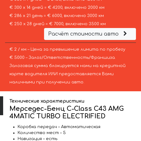
€ 300 х 14 дней = € 4200, включено 2000 км
€ 286 х 21 день = € 6000, включено 3000 км
€ 250 х 28 дней = € 7000, включено 3500 км
Расчёт стоимости авто
€ 2 / км – Цена за превышение лимита по пробегу
€ 5000 – Залог/Ответственность/Франшиза.
Залоговая сумма блокируется нами на кредитной
карте водителя ИЛИ предоставляется Вами
наличными при получении авто.
Технические характеристики
Мерседес-Бенц C-Class C43 AMG
4MATIC TURBO ELECTRIFIED
Коробка передач – Автоматическая
Количество мест – 5
Навигация – есть