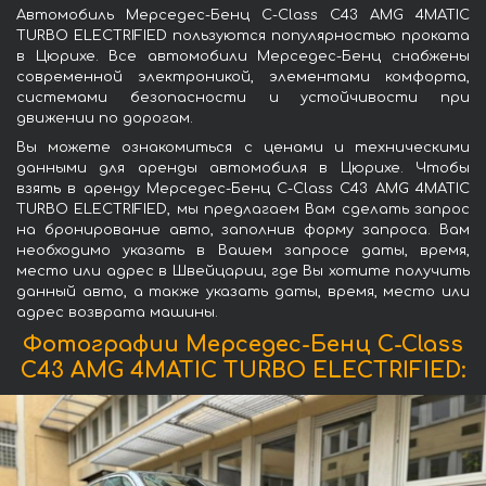
Автомобиль Мерседес-Бенц C-Class C43 AMG 4MATIC
TURBO ELECTRIFIED пользуются популярностью проката
в Цюрихе. Все автомобили Мерседес-Бенц снабжены
современной электроникой, элементами комфорта,
системами безопасности и устойчивости при
движении по дорогам.
Вы можете ознакомиться с ценами и техническими
данными для аренды автомобиля в Цюрихе. Чтобы
взять в аренду Мерседес-Бенц C-Class C43 AMG 4MATIC
TURBO ELECTRIFIED, мы предлагаем Вам сделать запрос
на бронирование авто, заполнив форму запроса. Вам
необходимо указать в Вашем запросе даты, время,
место или адрес в Швейцарии, где Вы хотите получить
данный авто, а также указать даты, время, место или
адрес возврата машины.
Фотографии Мерседес-Бенц C-Class
C43 AMG 4MATIC TURBO ELECTRIFIED: