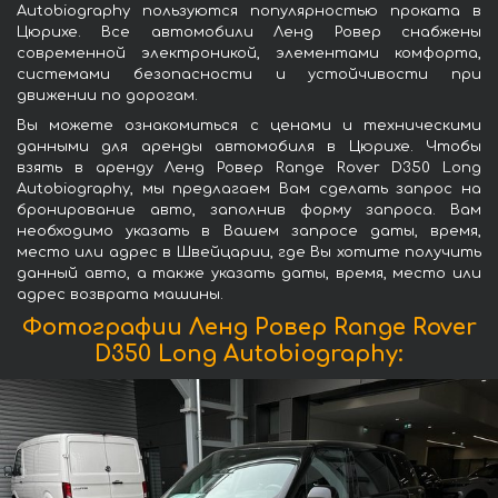
Autobiography пользуются популярностью проката в
Цюрихе. Все автомобили Ленд Ровер снабжены
современной электроникой, элементами комфорта,
системами безопасности и устойчивости при
движении по дорогам.
Вы можете ознакомиться с ценами и техническими
данными для аренды автомобиля в Цюрихе. Чтобы
взять в аренду Ленд Ровер Range Rover D350 Long
Autobiography, мы предлагаем Вам сделать запрос на
бронирование авто, заполнив форму запроса. Вам
необходимо указать в Вашем запросе даты, время,
место или адрес в Швейцарии, где Вы хотите получить
данный авто, а также указать даты, время, место или
адрес возврата машины.
Фотографии Ленд Ровер Range Rover
D350 Long Autobiography: