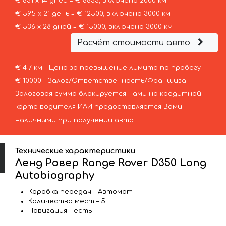
€ 631 х 14 дней = € 8833, включено 2000 км
€ 595 х 21 день = € 12500, включено 3000 км
€ 536 х 28 дней = € 15000, включено 3000 км
Расчёт стоимости авто
€ 4 / км – Цена за превышение лимита по пробегу
€ 10000 – Залог/Ответственность/Франшиза.
Залоговая сумма блокируется нами на кредитной
карте водителя ИЛИ предоставляется Вами
наличными при получении авто.
Технические характеристики
Ленд Ровер Range Rover D350 Long
Autobiography
Коробка передач – Автомат
Количество мест – 5
Навигация – есть