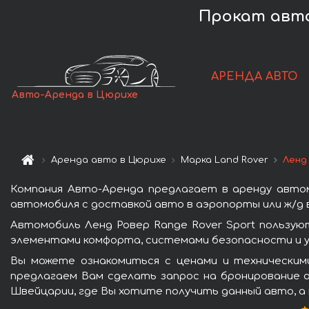
Прокат авто
АРЕНДА АВТО
Авто-Аренда в Цюрихе
Аренда авто в Цюрихе
Марка Land Rover
Ленд
Компания Авто-Аренда предлагает в аренду автом
автомобиля с доставкой авто в аэропорты или ж/д в
Автомобиль Ленд Ровер Range Rover Sport пользую
элементами комфорта, системами безопасности и у
Вы можете ознакомиться с ценами и техническими
предлагаем Вам сделать запрос на бронирование а
Швейцарии, где Вы хотите получить данный авто, а