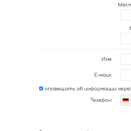
Мест
Имя
Е-маил
оповещать об информации через
Телефон