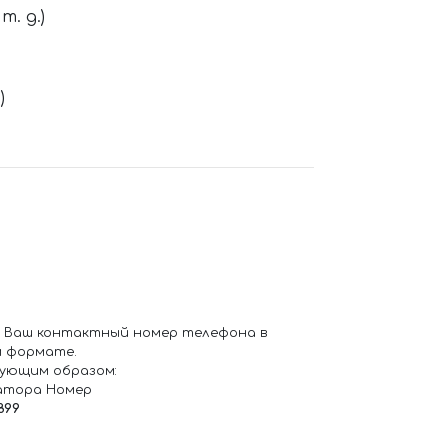
. д.)
)
 Ваш контактный номер телефона в
 формате.
ующим образом:
атора Номер
899