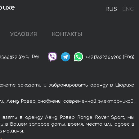
рихе
RUS
ENG
УСЛОВИЯ
КОНТАКТЫ
(рус,
De)
(Eng)
2366899
+4917622366900
можете заказать и забронировать аренду в Цюрихе
ли Ленд Ровер снабжены современной электроникой,
взять в аренду Ленд Ровер Range Rover Sport, мы
ь в Вашем запросе даты, время, место или адрес в
а машины.