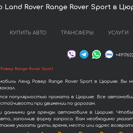
 Land Rover Range Rover Sport в Цю
КУПИТЬ АВТО
ТРАНСФЕРЫ
УСЛУГИ
+491762
 Ровер Range Rover Sport
обиль Ленд Ровер Range Rover Sport в Цюрихе. Вы 
окзал.
тся популярностью проката в Цюрихе. Все автомоби
стойчивости при движении по дорогам.
 данными для аренды автомобиля в Цюрихе. Чтобы 
вто, заполнив форму запроса. Вам необходимо указат
 также указать даты, время, место или адрес возврат