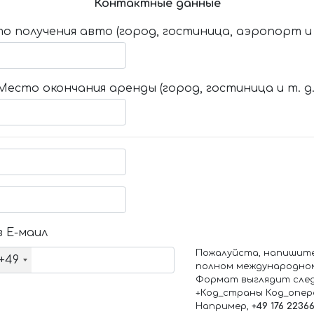
Контактные данные
о получения авто (город, гостиница, аэропорт и т
Место окончания аренды (город, гостиница и т. д.
 Е-маил
Пожалуйста, напишит
+49
полном международно
Формат выглядит сле
+Код_страны Код_опе
Например,
+49 176 2236