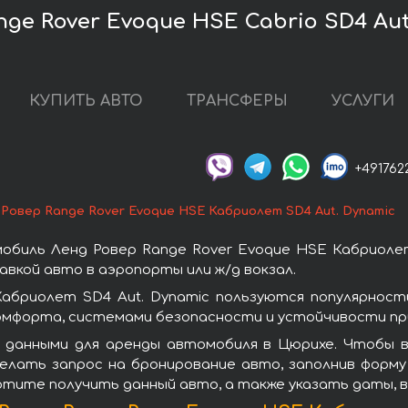
ge Rover Evoque HSE Cabrio SD4 Aut
КУПИТЬ АВТО
ТРАНСФЕРЫ
УСЛУГИ
+491762
 Ровер Range Rover Evoque HSE Кабриолет SD4 Aut. Dynamic
биль Ленд Ровер Range Rover Evoque HSE Кабриолет
вкой авто в аэропорты или ж/д вокзал.
абриолет SD4 Aut. Dynamic пользуются популярнос
омфорта, системами безопасности и устойчивости при
 данными для аренды автомобиля в Цюрихе. Чтобы в
делать запрос на бронирование авто, заполнив форму
хотите получить данный авто, а также указать даты, 