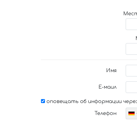
Мест
Имя
Е-маил
оповещать об информации через
Телефон