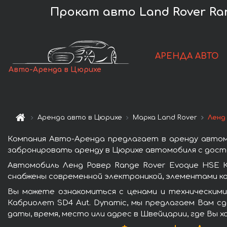
Прокат авто Land Rover Ran
АРЕНДА АВТО
Авто-Аренда в Цюрихе
Аренда авто в Цюрихе
Марка Land Rover
Ленд
Компания Авто-Аренда предлагает в аренду автомо
забронировать аренду в Цюрихе автомобиля с доста
Автомобиль Ленд Ровер Range Rover Evoque HSE К
снабжены современной электроникой, элементами к
Вы можете ознакомиться с ценами и техническими
Кабриолет SD4 Aut. Dynamic, мы предлагаем Вам с
даты, время, место или адрес в Швейцарии, где Вы 