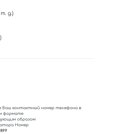
. д.)
)
е Ваш контактный номер телефона в
м формате.
дующим образом:
ратора Номер
6899