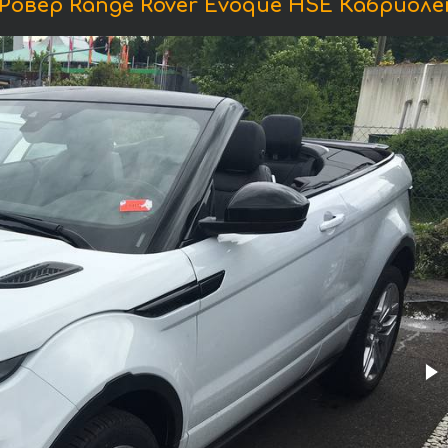
овер Range Rover Evoque HSE Кабриолет