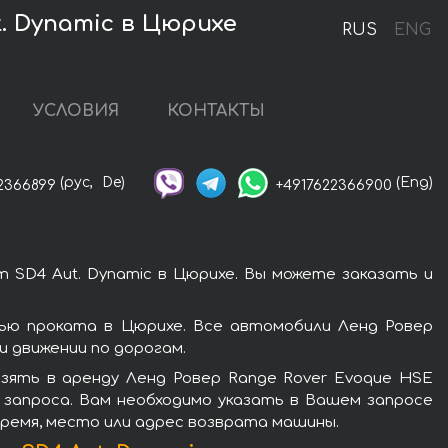
. Dynamic в Цюрихе
RUS
ENG
УСЛОВИЯ
КОНТАКТЫ
(рус,
De)
(Eng)
2366899
+4917622366900
 SD4 Aut. Dynamic в Цюрихе. Вы можете заказать и
тью проката в Цюрихе. Все автомобили Ленд Ровер
 движении по дорогам.
зять в аренду Ленд Ровер Range Rover Evoque HSE
 запроса. Вам необходимо указать в Вашем запросе
время, место или адрес возврата машины.