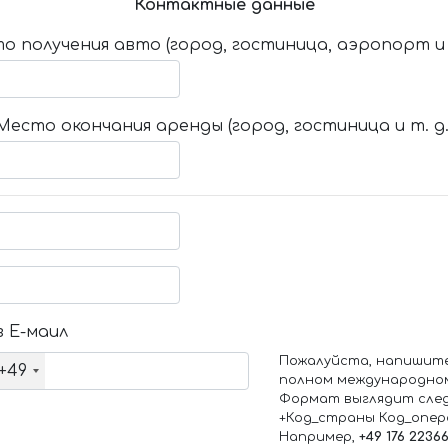
Контактные данные
о получения авто (город, гостиница, аэропорт и т
Место окончания аренды (город, гостиница и т. д.
 Е-маил
Пожалуйста, напишит
+49
полном международно
Формат выглядит сле
+Код_страны Код_опе
Например,
+49 176 2236