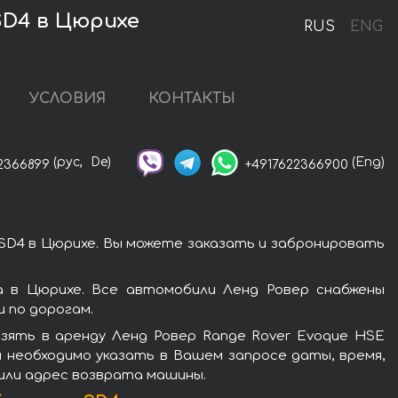
SD4 в Цюрихе
RUS
ENG
УСЛОВИЯ
КОНТАКТЫ
(рус,
De)
(Eng)
2366899
+4917622366900
SD4 в Цюрихе. Вы можете заказать и забронировать
 в Цюрихе. Все автомобили Ленд Ровер снабжены
 по дорогам.
зять в аренду Ленд Ровер Range Rover Evoque HSE
 необходимо указать в Вашем запросе даты, время,
 или адрес возврата машины.