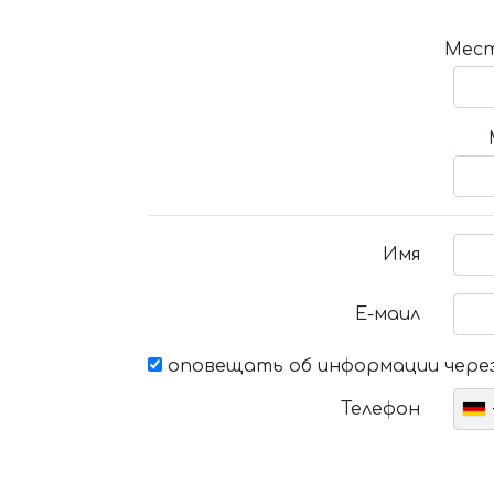
Мест
Имя
Е-маил
оповещать об информации через
Телефон