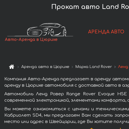
Прокат авто Land Rov
АРЕНДА АВТО
Авто-Аренда в Цюрихе
Аренда авто в Цюрихе
Марка Land Rover
Ленд
Компания Авто-Аренда предлагает в аренду автомо
аренду в Цюрихе автомобиля с доставкой авто в аэр
Автомобиль Ленд Ровер Range Rover Evoque HSE
современной электроникой, элементами комфорта, 
Вы можете ознакомиться с ценами и техническими
Кабриолет SD4, мы предлагаем Вам сделать запрос
место или адрес в Швейцарии, где Вы хотите получи