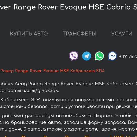
er Range Rover Evoque HSE Cabrio 
КУПИТЬ АВТО
ТРАНСФЕРЫ
УСЛУГИ
+491762
 Ровер Range Rover Evoque HSE Кабриолет SD4
биль Ленд Ровер Range Rover Evoque HSE Кабриолет 
опорты или ж/д вокзал.
 Кабриолет SD4 пользуются популярностью проката
системами безопасности и устойчивости при движении
 данными для аренды автомобиля в Цюрихе. Чтобы в
 на бронирование авто, заполнив форму запроса. Вам
ть данный авто, а также указать даты, время, место