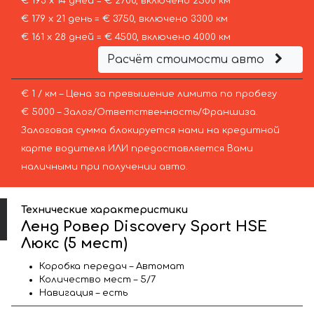
€ 193 х 14 дней = € 2700, включено 2500 км
€ 179 х 21 день = € 3750, включено 3300 км
€ 161 х 28 дней = € 4500, включено 4000 км
Расчёт стоимости авто
€ 1 / км – Цена за превышение лимита по пробегу
€ 5000 – Залог/Ответственность/Франшиза.
Залоговая сумма блокируется нами на кредитной
карте водителя ИЛИ предоставляется Вами
наличными при получении авто.
Технические характеристики
Ленд Ровер Discovery Sport HSE
Люкс (5 мест)
Коробка передач – Автомат
Количество мест – 5/7
Навигация – есть