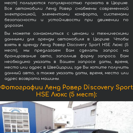
мест) пользуются популярностью проката в Цюрихе.
Все автомобили Ленд Ровер снабжены современной
электроникой, элементами комфорта, системами
безопасности и устойчивости при движении по
дорогам.
Вы можете ознакомиться с ценами и техническими
данными для аренды автомобиля в Цюрихе. Чтобы
взять в аренду Ленд Ровер Discovery Sport HSE Люкс (5
мест), мы предлагаем Вам сделать запрос на
бронирование авто, заполнив форму запроса. Вам
необходимо указать в Вашем запросе даты, время,
место или адрес в Швейцарии, где Вы хотите получить
данный авто, а также указать даты, время, место или
адрес возврата машины.
Фотографии Ленд Ровер Discovery Sport
HSE Люкс (5 мест):