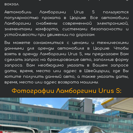
вокзал.
Автомобиль Ламборгини Urus S пользуются
популярностью проката в Цюрихе. Все автомобили
Ламборгини снабжены современной электроникой,
элементами комфорта, системами безопасности и
устойчивости при движении по дорогам.
Вы можете ознакомиться с ценами и техническими
данными для аренды автомобиля в Цюрихе. Чтобы
взять в аренду Ламборгини Urus S, мы предлагаем Вам
сделать запрос на бронирование авто, заполнив форму
запроса. Вам необходимо указать в Вашем запросе
даты, время, место или адрес в Швейцарии, где Вы
хотите получить данный авто, а также указать даты,
время, место или адрес возврата машины.
Фотографии Ламборгини Urus S: