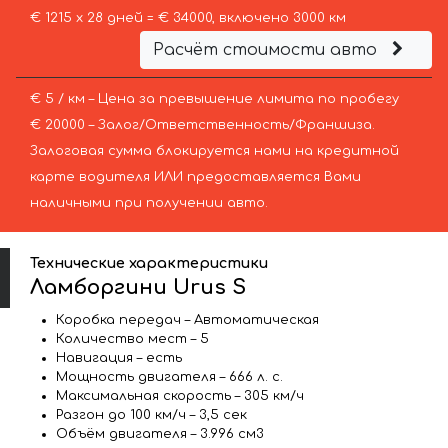
€ 1215 х 28 дней = € 34000, включено 3000 км
Расчёт стоимости авто
€ 5 / км – Цена за превышение лимита по пробегу
€ 20000 – Залог/Ответственность/Франшиза.
Залоговая сумма блокируется нами на кредитной
карте водителя ИЛИ предоставляется Вами
наличными при получении авто.
Технические характеристики
Ламборгини Urus S
Коробка передач – Автоматическая
Количество мест – 5
Навигация – есть
Мощность двигателя – 666 л. с.
Максимальная скорость – 305 км/ч
Разгон до 100 км/ч – 3,5 сек
Объём двигателя – 3.996 см3