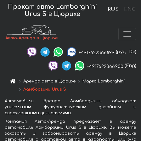
Прокат авто Lamborghini
RUS
ENG
Urus S в Цюрихе
Авто-Аренда в Цюрихе
(рус,
De)
+4917622366899
(Eng)
+4917622366900
Аренда авто в Цюрихе
Марка Lamborghini
Ламборгини Urus S
Автомобили бренда Ламборджини обладают
уникальным футуристическим дизайном и
сверхмощными двигателями.
Компания Авто-Аренда предлагает в аренду
автомобиль Ламборгини Urus S в Цюрихе. Вы можете
заказать и забронировать аренду в Цюрихе
автомобиля с доставкой авто в аэропорты или ж/д