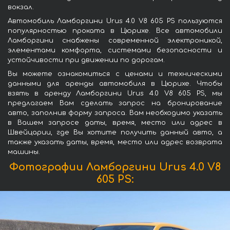
вокзал.
Автомобиль Ламборгини Urus 4.0 V8 605 PS пользуются
популярностью проката в Цюрихе. Все автомобили
Ламборгини снабжены современной электроникой,
элементами комфорта, системами безопасности и
устойчивости при движении по дорогам.
Вы можете ознакомиться с ценами и техническими
данными для аренды автомобиля в Цюрихе. Чтобы
взять в аренду Ламборгини Urus 4.0 V8 605 PS, мы
предлагаем Вам сделать запрос на бронирование
авто, заполнив форму запроса. Вам необходимо указать
в Вашем запросе даты, время, место или адрес в
Швейцарии, где Вы хотите получить данный авто, а
также указать даты, время, место или адрес возврата
машины.
Фотографии Ламборгини Urus 4.0 V8
605 PS: