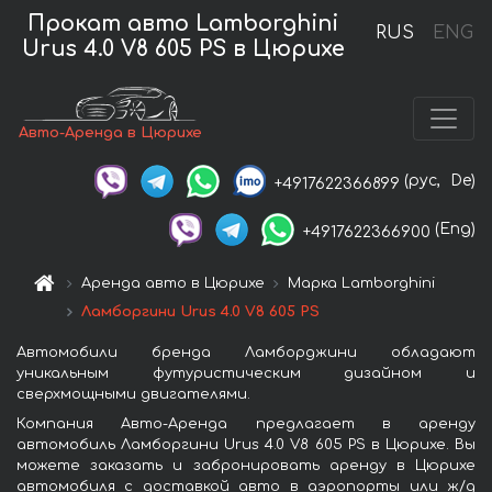
Прокат авто Lamborghini
RUS
ENG
Urus 4.0 V8 605 PS в Цюрихе
Авто-Аренда в Цюрихе
(рус,
De)
+4917622366899
(Eng)
+4917622366900
Аренда авто в Цюрихе
Марка Lamborghini
Ламборгини Urus 4.0 V8 605 PS
Автомобили бренда Ламборджини обладают
уникальным футуристическим дизайном и
сверхмощными двигателями.
Компания Авто-Аренда предлагает в аренду
автомобиль Ламборгини Urus 4.0 V8 605 PS в Цюрихе. Вы
можете заказать и забронировать аренду в Цюрихе
автомобиля с доставкой авто в аэропорты или ж/д