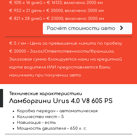
€ 1010 х 14 дней = € 14133, включено 2000 км
€ 952 х 21 день = € 20000, включено 3000 км
€ 821 х 28 дней = € 23000, включено 3000 км
Расчёт стоимости авто
€ 5 / км – Цена за превышение лимита по пробегу
€ 20000 – Залог/Ответственность/Франшиза.
Залоговая сумма блокируется нами на кредитной
карте водителя ИЛИ предоставляется Вами
наличными при получении авто.
Технические характеристики
Ламборгини Urus 4.0 V8 605 PS
Коробка передач – автоматическая
Количество мест – 5
Навигация – есть
Мощность двигателя – 650 л. с.