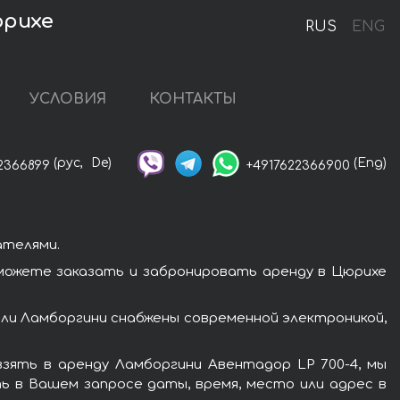
юрихе
RUS
ENG
УСЛОВИЯ
КОНТАКТЫ
(рус,
De)
(Eng)
2366899
+4917622366900
ателями.
можете заказать и забронировать аренду в Цюрихе
ли Ламборгини снабжены современной электроникой,
зять в аренду Ламборгини Авентадор LP 700-4, мы
ь в Вашем запросе даты, время, место или адрес в