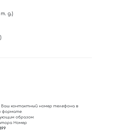
. д.)
)
 Ваш контактный номер телефона в
 формате.
ующим образом:
атора Номер
899