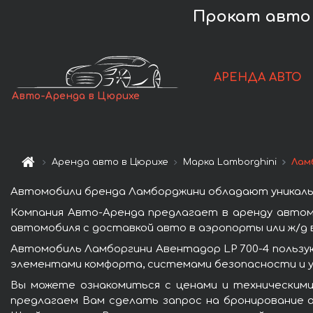
Прокат авто 
АРЕНДА АВТО
Авто-Аренда в Цюрихе
Аренда авто в Цюрихе
Марка Lamborghini
Лам
Автомобили бренда Ламборджини обладают уникаль
Компания Авто-Аренда предлагает в аренду автом
автомобиля с доставкой авто в аэропорты или ж/д в
Автомобиль Ламборгини Авентадор LP 700-4 пользу
элементами комфорта, системами безопасности и у
Вы можете ознакомиться с ценами и техническими
предлагаем Вам сделать запрос на бронирование а