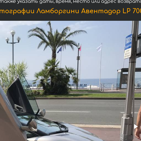
 также указать даты, время, место или адрес возврат
тографии Ламборгини Авентадор LP 700