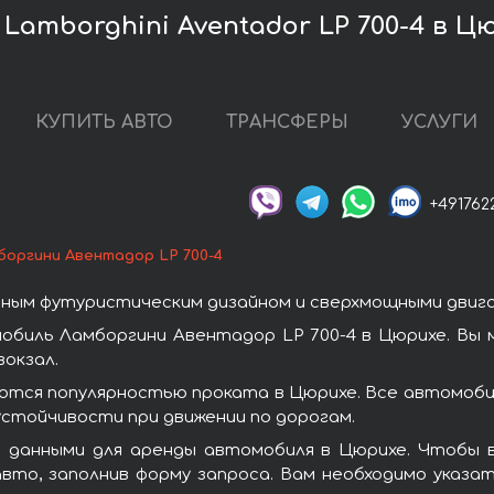
Lamborghini Aventador LP 700-4 в Ц
КУПИТЬ АВТО
ТРАНСФЕРЫ
УСЛУГИ
+491762
боргини Авентадор LP 700-4
ным футуристическим дизайном и сверхмощными двиг
обиль Ламборгини Авентадор LP 700-4 в Цюрихе. Вы 
окзал.
ются популярностью проката в Цюрихе. Все автомоби
стойчивости при движении по дорогам.
 данными для аренды автомобиля в Цюрихе. Чтобы в
вто, заполнив форму запроса. Вам необходимо указат