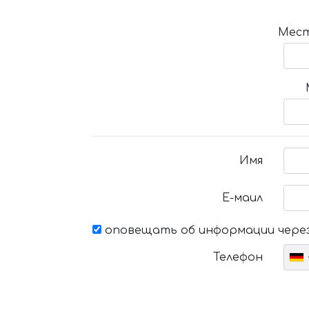
Мест
Имя
Е-маил
оповещать об информации через
Телефон