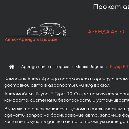
Прокат ав
АРЕНДА АВТО
Авто-Аренда в Цюрихе
Аренда авто в Цюрихе
Марка Jaguar
Ягуар F-T
Компания Авто-Аренда предлагает в аренду автомоб
доставкой авто в аэропорты или ж/д вокзал.
Автомобиль Ягуар F-Type 3.0 Coupe пользуются по
комфорта, системами безопасности и устойчивости 
Вы можете ознакомиться с ценами и техническими да
сделать запрос на бронирование авто, заполнив фо
хотите получить данный авто, а также указать дат