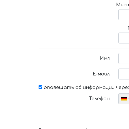
Мест
Имя
Е-маил
оповещать об информации через
Телефон