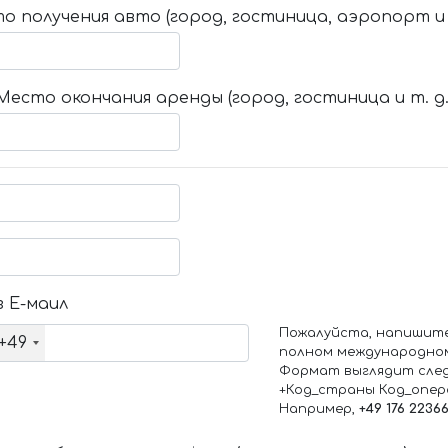
о получения авто (город, гостиница, аэропорт и т
Место окончания аренды (город, гостиница и т. д.
 Е-маил
Пожалуйста, напишит
+49
полном международно
Формат выглядит сле
+Код_страны Код_опе
Например,
+49 176 2236