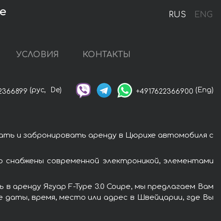
е
RUS
ENG
УСЛОВИЯ
КОНТАКТЫ
(рус,
De)
(Eng)
2366899
+4917622366900
зать и забронировать аренду в Цюрихе автомобиля с
ар снабжены современной электроникой, элементами
в аренду Ягуар F-Type 3.0 Coupe, мы предлагаем Вам
 даты, время, место или адрес в Швейцарии, где Вы