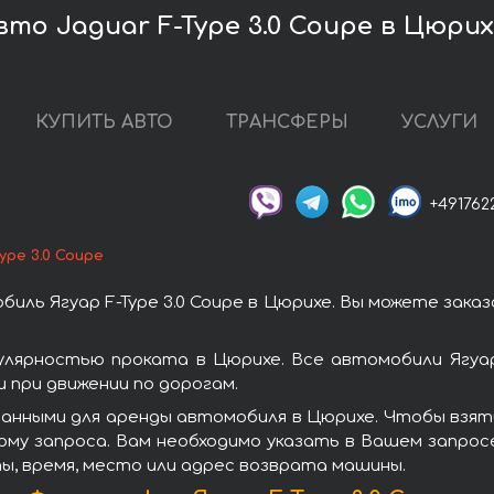
то Jaguar F-Type 3.0 Coupe в Цюрих
КУПИТЬ АВТО
ТРАНСФЕРЫ
УСЛУГИ
+491762
ype 3.0 Coupe
иль Ягуар F-Type 3.0 Coupe в Цюрихе. Вы можете зака
пулярностью проката в Цюрихе. Все автомобили Ягу
при движении по дорогам.
нными для аренды автомобиля в Цюрихе. Чтобы взять 
рму запроса. Вам необходимо указать в Вашем запросе
ы, время, место или адрес возврата машины.