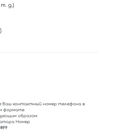
. д.)
)
е Ваш контактный номер телефона в
м формате.
дующим образом:
ратора Номер
6899