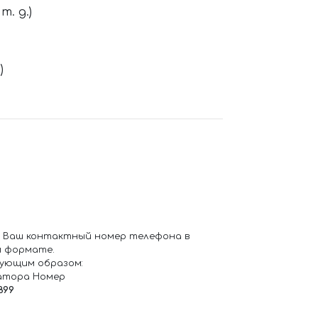
. д.)
)
 Ваш контактный номер телефона в
 формате.
ующим образом:
атора Номер
899