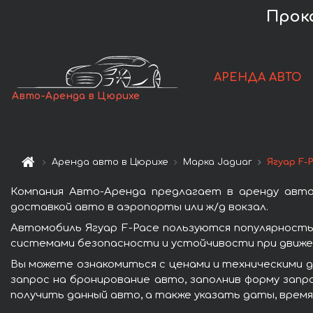
Прок
АРЕНДА АВТО
Авто-Аренда в Цюрихе
Аренда авто в Цюрихе
Марка Jaguar
Ягуар F-
Компания Авто-Аренда предлагает в аренду авто
доставкой авто в аэропорты или ж/д вокзал.
Автомобиль Ягуар F-Pace пользуются популярность
системами безопасности и устойчивости при движен
Вы можете ознакомиться с ценами и техническими д
запрос на бронирование авто, заполнив форму запр
получить данный авто, а также указать даты, время