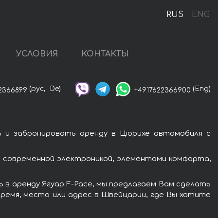
RUS
ENG
УСЛОВИЯ
КОНТАКТЫ
(рус,
De)
(Eng)
2366899
+4917622366900
ь и забронировать аренду в Цюрихе автомобиля с
ы современной электроникой, элементами комфорта,
 в аренду Ягуар F-Pace, мы предлагаем Вам сделать
время, место или адрес в Швейцарии, где Вы хотите