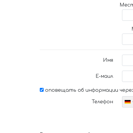
Мест
Имя
Е-маил
оповещать об информации через
Телефон