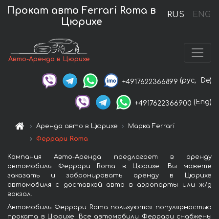
Прокат авто Ferrari Roma в
RUS
ENG
Цюрихе
Авто-Аренда в Цюрихе
(рус,
De)
+4917622366899
(Eng)
+4917622366900
Аренда авто в Цюрихе
Марка Ferrari
Феррари Roma
Компания Авто-Аренда предлагает в аренду
автомобиль Феррари Roma в Цюрихе. Вы можете
заказать и забронировать аренду в Цюрихе
автомобиля с доставкой авто в аэропорты или ж/д
вокзал.
Автомобиль Феррари Roma пользуются популярностью
проката в Цюрихе. Все автомобили Феррари снабжены