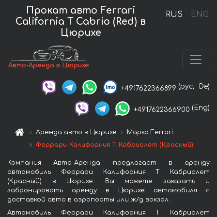
Прокат авто Ferrari
RUS
ENG
California T Cabrio (Red) в
Цюрихе
Авто-Аренда в Цюрихе
(рус,
De)
+4917622366899
(Eng)
+4917622366900
Аренда авто в Цюрихе
Марка Ferrari
Феррари Калифорния Т Кабриолет (Красный)
Компания Авто-Аренда предлагает в аренду
автомобиль Феррари Калифорния Т Кабриолет
(Красный) в Цюрихе. Вы можете заказать и
забронировать аренду в Цюрихе автомобиля с
доставкой авто в аэропорты или ж/д вокзал.
Автомобиль Феррари Калифорния Т Кабриолет