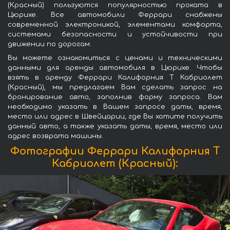
(Красный) пользуются популярностью проката в
Цюрихе. Все автомобили Феррари снабжены
современной электроникой, элементами комфорта,
системами безопасности и устойчивости при
движении по дорогам.
Вы можете ознакомиться с ценами и техническими
данными для аренды автомобиля в Цюрихе. Чтобы
взять в аренду Феррари Калифорния Т Кабриолет
(Красный), мы предлагаем Вам сделать запрос на
бронирование авто, заполнив форму запроса. Вам
необходимо указать в Вашем запросе даты, время,
место или адрес в Швейцарии, где Вы хотите получить
данный авто, а также указать даты, время, место или
адрес возврата машины.
Фотографии Феррари Калифорния Т
Кабриолет (Красный):