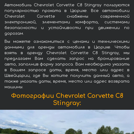
Автомобиль Chevrolet Corvette C8 Stingray пользуются
популярностью проката в Цюрихе. Все автомобили
Chevrolet Corvette снабжены современной
электроникой, элементами комфорта, системами
безопасности и устойчивости при движении по
дорогам.
Вы можете ознакомиться с ценами и техническими
данными для аренды автомобиля в Цюрихе. Чтобы
взять в аренду Chevrolet Corvette C8 Stingray, мы
предлагаем Вам сделать запрос на бронирование
авто, заполнив форму запроса. Вам необходимо указать
в Вашем запросе даты, время, место или адрес в
Швейцарии, где Вы хотите получить данный авто, а
также указать даты, время, место или адрес возврата
машины.
Фотографии Chevrolet Corvette C8
Stingray: