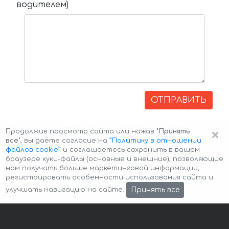
водителем)
ОТПРАВИТЬ
×
Продолжив просмотр сайта или нажав
"Принять
все"
, вы даёте согласие на
”Политику в отношении
файлов cookie”
и соглашаетесь сохранить в вашем
браузере куки-файлы (основные и внешние), позволяющие
нам получать больше маркетинговой информации,
регистрировать особенности использования сайта и
Авторские права © 2026 Авто-Аренда
Cookie Policy
Принять все
улучшать навигацию на сайте.
Политика конфиденциальности