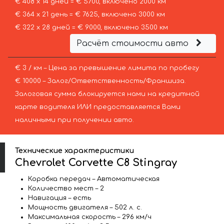
€ 408 х 14 дней = € 5700, включено 2000 км
€ 364 х 21 день = € 7625, включено 3000 км
€ 322 х 28 дней = € 9000, включено 3500 км
Расчёт стоимости авто
€ 3 / км – Цена за превышение лимита по пробегу
€ 10000 – Залог/Ответственность/Франшиза.
Залоговая сумма блокируется нами на кредитной
карте водителя ИЛИ предоставляется Вами
наличными при получении авто.
Технические характеристики
Chevrolet Corvette C8 Stingray
Коробка передач – Автоматическая
Количество мест – 2
Навигация – есть
Мощность двигателя – 502 л. с.
Максимальная скорость – 296 км/ч