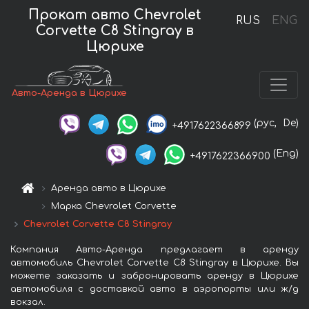
Прокат авто Chevrolet
RUS
ENG
Corvette C8 Stingray в
Цюрихе
Авто-Аренда в Цюрихе
(рус,
De)
+4917622366899
(Eng)
+4917622366900
Аренда авто в Цюрихе
Марка Chevrolet Corvette
Chevrolet Corvette C8 Stingray
Компания Авто-Аренда предлагает в аренду
автомобиль Chevrolet Corvette C8 Stingray в Цюрихе. Вы
можете заказать и забронировать аренду в Цюрихе
автомобиля с доставкой авто в аэропорты или ж/д
вокзал.