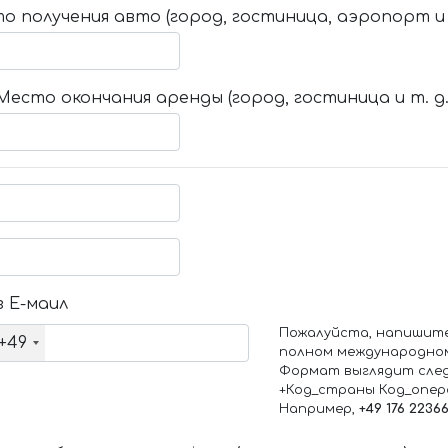
о получения авто (город, гостиница, аэропорт и т
Место окончания аренды (город, гостиница и т. д.
 Е-маил
Пожалуйста, напишит
+49
полном международно
Формат выглядит сле
+Код_страны Код_опе
Например,
+49 176 2236