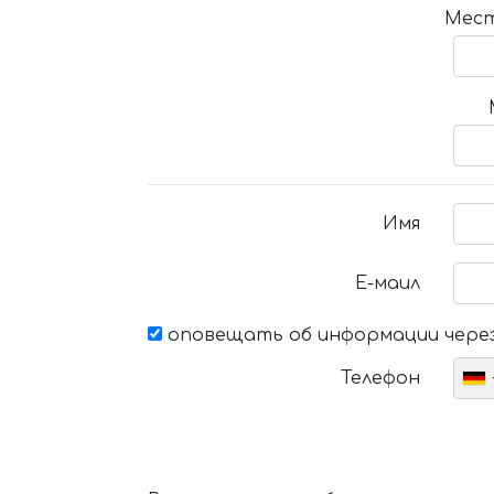
Мест
Имя
Е-маил
оповещать об информации через
Телефон