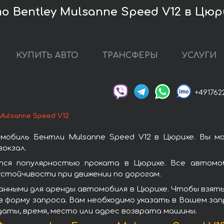
 Bentley Mulsanne Speed V12 в Цюр
КУПИТЬ АВТО
ТРАНСФЕРЫ
УСЛУГИ
+491762
Mulsanne Speed V12
мобиль Бентли Mulsanne Speed V12 в Цюрихе. Вы м
окзал.
тся популярностью проката в Цюрихе. Все автомоб
стойчивости при движении по дорогам.
анными для аренды автомобиля в Цюрихе. Чтобы взять 
 форму запроса. Вам необходимо указать в Вашем зап
даты, время, место или адрес возврата машины.