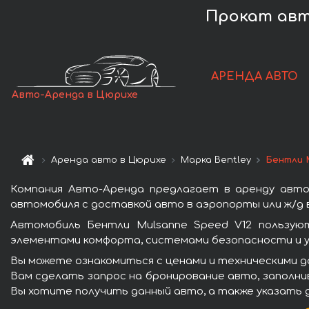
Прокат авто
АРЕНДА АВТО
Авто-Аренда в Цюрихе
Аренда авто в Цюрихе
Марка Bentley
Бентли 
Компания Авто-Аренда предлагает в аренду авто
автомобиля с доставкой авто в аэропорты или ж/д в
Автомобиль Бентли Mulsanne Speed V12 пользую
элементами комфорта, системами безопасности и у
Вы можете ознакомиться с ценами и техническими д
Вам сделать запрос на бронирование авто, заполнив
Вы хотите получить данный авто, а также указать 