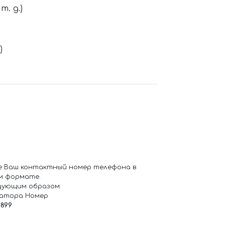
. д.)
)
е Ваш контактный номер телефона в
м формате.
дующим образом:
ратора Номер
6899