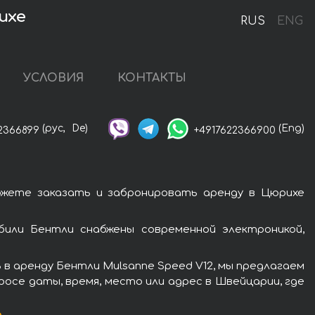
ихе
RUS
ENG
УСЛОВИЯ
КОНТАКТЫ
(рус,
De)
(Eng)
2366899
+4917622366900
ожете заказать и забронировать аренду в Цюрихе
или Бентли снабжены современной электроникой,
в аренду Бентли Mulsanne Speed V12, мы предлагаем
росе даты, время, место или адрес в Швейцарии, где