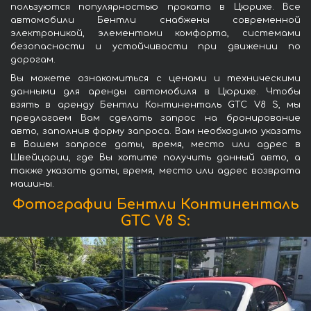
пользуются популярностью проката в Цюрихе. Все
автомобили Бентли снабжены современной
электроникой, элементами комфорта, системами
безопасности и устойчивости при движении по
дорогам.
Вы можете ознакомиться с ценами и техническими
данными для аренды автомобиля в Цюрихе. Чтобы
взять в аренду Бентли Континенталь GTC V8 S, мы
предлагаем Вам сделать запрос на бронирование
авто, заполнив форму запроса. Вам необходимо указать
в Вашем запросе даты, время, место или адрес в
Швейцарии, где Вы хотите получить данный авто, а
также указать даты, время, место или адрес возврата
машины.
Фотографии Бентли Континенталь
GTC V8 S: