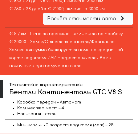
€ 833 х 21 день = € 17500, включено 3000 км
€ 750 х 28 дней = € 21000, включено 3000 км
Расчёт стоимости авто
€ 5 / км – Цена за превышение лимита по пробегу
€ 20000 – Залог/Ответственность/Франшиза.
Залоговая сумма блокируется нами на кредитной
карте водителя ИЛИ предоставляется Вами
наличными при получении авто.
Технические характеристики
Бентли Континенталь GTC V8 S
Коробка передач – Автомат
Количество мест – 4
Навигация – есть
Минимальный возраст водителя (лет) – 25