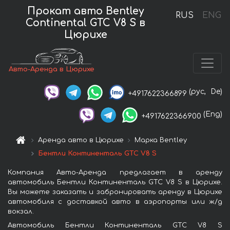
Прокат авто Bentley
RUS
ENG
Continental GTC V8 S в
Цюрихе
Авто-Аренда в Цюрихе
(рус,
De)
+4917622366899
(Eng)
+4917622366900
Аренда авто в Цюрихе
Марка Bentley
Бентли Континенталь GTC V8 S
Компания Авто-Аренда предлагает в аренду
автомобиль Бентли Континенталь GTC V8 S в Цюрихе.
Вы можете заказать и забронировать аренду в Цюрихе
автомобиля с доставкой авто в аэропорты или ж/д
вокзал.
Автомобиль Бентли Континенталь GTC V8 S