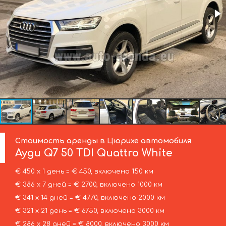
Стоимость аренды в Цюрихе автомобиля
Ауди
Q7 50 TDI Quattro White
€ 450 х 1 день = € 450, включено 150 км
€ 386 х 7 дней = € 2700, включено 1000 км
€ 341 х 14 дней = € 4770, включено 2000 км
€ 321 х 21 день = € 6750, включено 3000 км
€ 286 х 28 дней = € 8000, включено 3000 км