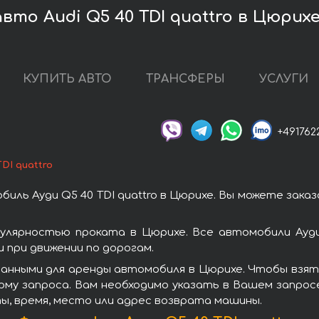
вто Audi Q5 40 TDI quattro в Цюрих
КУПИТЬ АВТО
ТРАНСФЕРЫ
УСЛУГИ
+491762
TDI quattro
иль Ауди Q5 40 TDI quattro в Цюрихе. Вы можете зака
опулярностью проката в Цюрихе. Все автомобили Ауд
при движении по дорогам.
нными для аренды автомобиля в Цюрихе. Чтобы взять 
рму запроса. Вам необходимо указать в Вашем запросе
ы, время, место или адрес возврата машины.