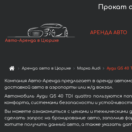
Прокат а
АРЕНДА АВТО
Авто-Аренда в Цюрихе
Аренда авто в Цюрихе
Марка Audi
Ауди Q5 40 
Компания Авто-Аренда предлагает в аренду автомоб
доставкой авто в аэропорты или ж/д вокзал.
Автомобиль Ауди Q5 40 TDI quattro пользуются п
комфорта, системами безопасности и устойчивости 
Вы можете ознакомиться с ценами и техническими да
сделать запрос на бронирование авто, заполнив фо
хотите получить данный авто, а также указать дат