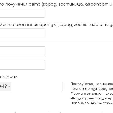
о получения авто (город, гостиница, аэропорт и т
Место окончания аренды (город, гостиница и т. д.
 Е-маил
Пожалуйста, напишит
+49
полном международно
Формат выглядит сле
+Код_страны Код_опе
Например,
+49 176 2236