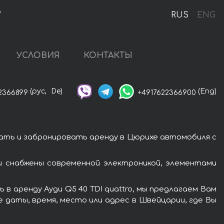
е
RUS
ENG
УСЛОВИЯ
КОНТАКТЫ
(рус,
De)
(Eng)
2366899
+4917622366900
зать и забронировать аренду в Цюрихе автомобиля с
и снабжены современной электроникой, элементами
в аренду Ауди Q5 40 TDI quattro, мы предлагаем Вам
 даты, время, место или адрес в Швейцарии, где Вы