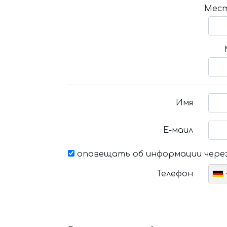
Мест
Имя
Е-маил
оповещать об информации через
Телефон