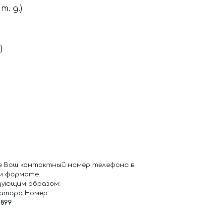
. д.)
)
е Ваш контактный номер телефона в
м формате.
дующим образом:
ратора Номер
6899