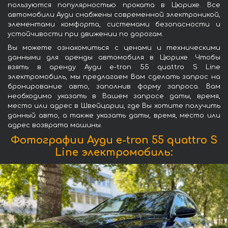
пользуются популярностью проката в Цюрихе. Все
автомобили Ауди снабжены современной электроникой,
элементами комфорта, системами безопасности и
устойчивости при движении по дорогам.
Вы можете ознакомиться с ценами и техническими
данными для аренды автомобиля в Цюрихе. Чтобы
взять в аренду Ауди e-tron 55 quattro S Line
электромобиль, мы предлагаем Вам сделать запрос на
бронирование авто, заполнив форму запроса. Вам
необходимо указать в Вашем запросе даты, время,
место или адрес в Швейцарии, где Вы хотите получить
данный авто, а также указать даты, время, место или
адрес возврата машины.
Фотографии Ауди e-tron 55 quattro S
Line электромобиль: