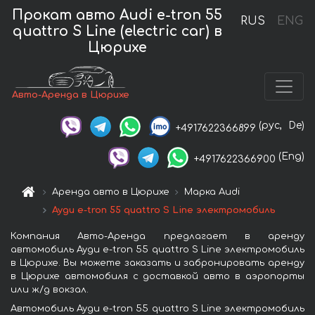
Прокат авто Audi e-tron 55
RUS
ENG
quattro S Line (electric car) в
Цюрихе
Авто-Аренда в Цюрихе
(рус,
De)
+4917622366899
(Eng)
+4917622366900
Аренда авто в Цюрихе
Марка Audi
Ауди e-tron 55 quattro S Line электромобиль
Компания Авто-Аренда предлагает в аренду
автомобиль Ауди e-tron 55 quattro S Line электромобиль
в Цюрихе. Вы можете заказать и забронировать аренду
в Цюрихе автомобиля с доставкой авто в аэропорты
или ж/д вокзал.
Автомобиль Ауди e-tron 55 quattro S Line электромобиль