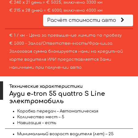
€ 240 х 21 день = € 5025, включено 3300 км
€ 215 х 28 дней = € 6000, включено 4000 км
Расчёт стоимости авто
€ 1 / км – Цена за превышение лимита по пробегу
€ 5000 – Залог/Ответственность/Франшиза.
Залоговая сумма блокируется нами на кредитной
карте водителя ИЛИ предоставляется Вами
наличными при получении авто.
Технические характеристики
Ауди e-tron 55 quattro S Line
электромобиль
Коробка передач – Автоматическая
Количество мест – 5
Навигация – есть
Минимальный возраст водителя (лет) – 25