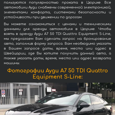
пользуются популярностью проката в Цюрихе. Все
автомобили Ауди снабжены современной электроникой,
элементами комфорта, системами безопасности и
устойчивости при движении по дорогам.
Вы можете ознакомиться с ценами и техническими
данными для аренды автомобиля в Цюрихе. Чтобы
взять в аренду Ауди A7 50 TDI Quattro Equipment S-Line,
мы предлагаем Вам сделать запрос на бронирование
авто, заполнив форму запроса. Вам необходимо указать
в Вашем запросе даты, время, место или адрес в
Швейцарии, где Вы хотите получить данный авто, а
также указать даты, время, место или адрес возврата
машины.
Фотографии Ауди A7 50 TDI Quattro
Equipment S-Line: