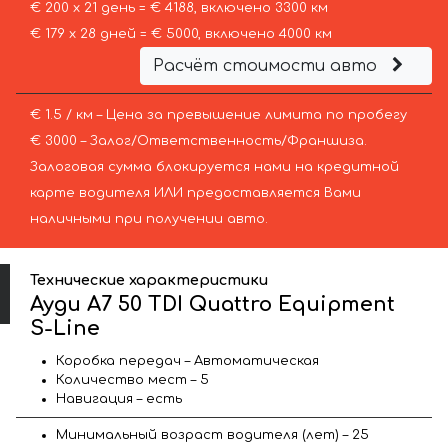
€ 200 х 21 день = € 4188, включено 3300 км
€ 179 х 28 дней = € 5000, включено 4000 км
Расчёт стоимости авто
€ 1.5 / км – Цена за превышение лимита по пробегу
€ 3000 – Залог/Ответственность/Франшиза.
Залоговая сумма блокируется нами на кредитной
карте водителя ИЛИ предоставляется Вами
наличными при получении авто.
Технические характеристики
Ауди A7 50 TDI Quattro Equipment
S-Line
Коробка передач – Автоматическая
Количество мест – 5
Навигация – есть
Минимальный возраст водителя (лет) – 25