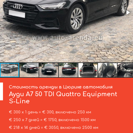
Стоимость аренды в Цюрихе автомобиля
Ауди
A7 50 TDI Quattro Equipment
S-Line
€ 300 х 1 день = € 300, включено 250 км
€ 250 х 7 дней = € 1750, включено 1500 км
€ 218 х 14 дней = € 3050, включено 2500 км