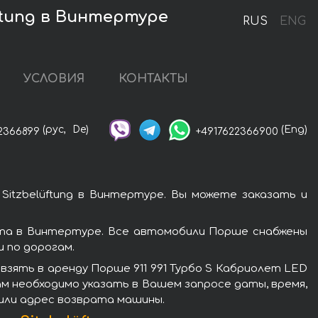
üftung в Винтертуре
RUS
ENG
УСЛОВИЯ
КОНТАКТЫ
(рус,
De)
(Eng)
2366899
+4917622366900
Sitzbelüftung в Винтертуре. Вы можете заказать и
ката в Винтертуре. Все автомобили Порше снабжены
 по дорогам.
зять в аренду Порше 911 991 Турбо S Кабриолет LED
Вам необходимо указать в Вашем запросе даты, время,
 или адрес возврата машины.