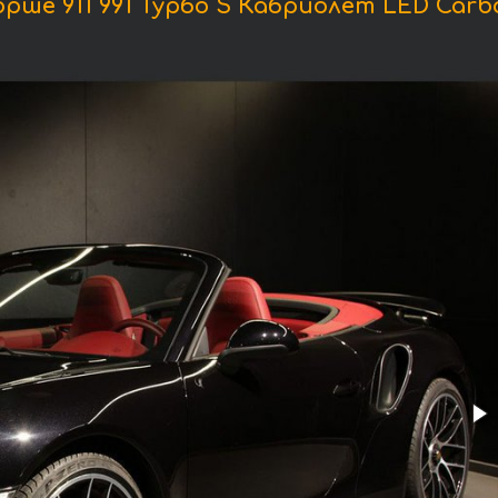
ше 911 991 Турбо S Кабриолет LED Carbon