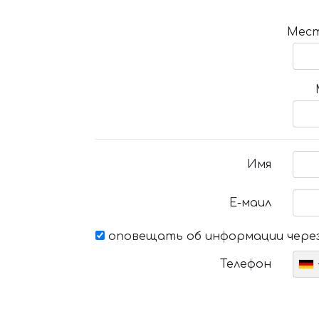
Мест
Имя
Е-маил
оповещать об информации через
Телефон