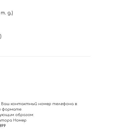
. д.)
)
 Ваш контактный номер телефона в
 формате.
ующим образом:
атора Номер
899