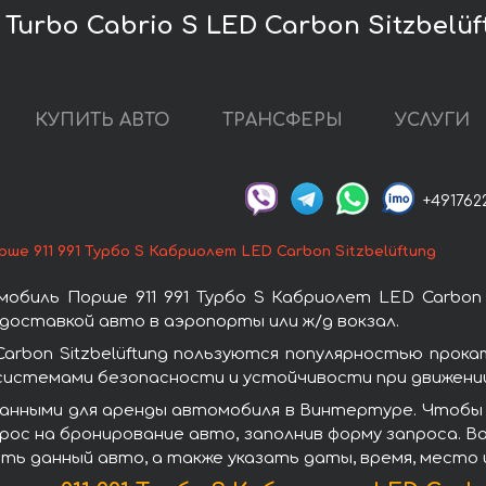
 Turbo Cabrio S LED Carbon Sitzbel
КУПИТЬ АВТО
ТРАНСФЕРЫ
УСЛУГИ
+491762
рше 911 991 Турбо S Кабриолет LED Carbon Sitzbelüftung
биль Порше 911 991 Турбо S Кабриолет LED Carbon 
оставкой авто в аэропорты или ж/д вокзал.
Carbon Sitzbelüftung пользуются популярностью про
системами безопасности и устойчивости при движении
анными для аренды автомобиля в Винтертуре. Чтобы в
прос на бронирование авто, заполнив форму запроса. 
ть данный авто, а также указать даты, время, место