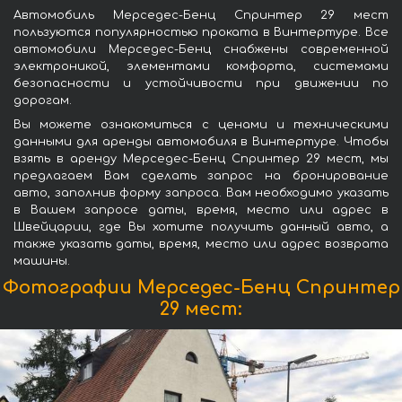
Автомобиль Мерседес-Бенц Спринтер 29 мест
пользуются популярностью проката в Винтертуре. Все
автомобили Мерседес-Бенц снабжены современной
электроникой, элементами комфорта, системами
безопасности и устойчивости при движении по
дорогам.
Вы можете ознакомиться с ценами и техническими
данными для аренды автомобиля в Винтертуре. Чтобы
взять в аренду Мерседес-Бенц Спринтер 29 мест, мы
предлагаем Вам сделать запрос на бронирование
авто, заполнив форму запроса. Вам необходимо указать
в Вашем запросе даты, время, место или адрес в
Швейцарии, где Вы хотите получить данный авто, а
также указать даты, время, место или адрес возврата
машины.
Фотографии Мерседес-Бенц Спринтер
29 мест: