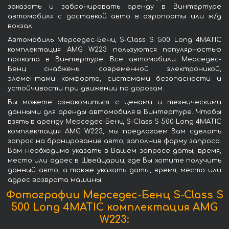
заказать и забронировать аренду в Винтертуре
автомобиля с доставкой авто в аэропорты или ж/д
вокзал.
Автомобиль Мерседес-Бенц S-Class S 500 Long 4MATIC
комплектация AMG W223 пользуются популярностью
проката в Винтертуре. Все автомобили Мерседес-
Бенц снабжены современной электроникой,
элементами комфорта, системами безопасности и
устойчивости при движении по дорогам.
Вы можете ознакомиться с ценами и техническими
данными для аренды автомобиля в Винтертуре. Чтобы
взять в аренду Мерседес-Бенц S-Class S 500 Long 4MATIC
комплектация AMG W223, мы предлагаем Вам сделать
запрос на бронирование авто, заполнив форму запроса.
Вам необходимо указать в Вашем запросе даты, время,
место или адрес в Швейцарии, где Вы хотите получить
данный авто, а также указать даты, время, место или
адрес возврата машины.
Фотографии Мерседес-Бенц S-Class S
500 Long 4MATIC комплектация AMG
W223: