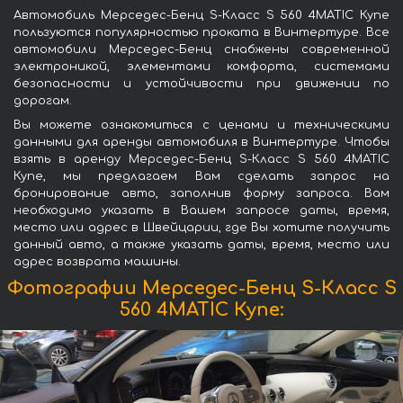
Автомобиль Мерседес-Бенц S-Класс S 560 4MATIC Купе
пользуются популярностью проката в Винтертуре. Все
автомобили Мерседес-Бенц снабжены современной
электроникой, элементами комфорта, системами
безопасности и устойчивости при движении по
дорогам.
Вы можете ознакомиться с ценами и техническими
данными для аренды автомобиля в Винтертуре. Чтобы
взять в аренду Мерседес-Бенц S-Класс S 560 4MATIC
Купе, мы предлагаем Вам сделать запрос на
бронирование авто, заполнив форму запроса. Вам
необходимо указать в Вашем запросе даты, время,
место или адрес в Швейцарии, где Вы хотите получить
данный авто, а также указать даты, время, место или
адрес возврата машины.
Фотографии Мерседес-Бенц S-Класс S
560 4MATIC Купе: