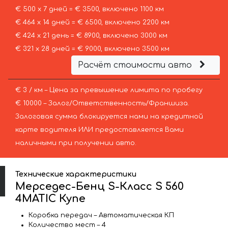
€ 500 х 7 дней = € 3500, включено 1100 км
€ 464 х 14 дней = € 6500, включено 2200 км
€ 424 х 21 день = € 8900, включено 3000 км
€ 321 х 28 дней = € 9000, включено 3500 км
Расчёт стоимости авто
€ 3 / км – Цена за превышение лимита по пробегу
€ 10000 – Залог/Ответственность/Франшиза.
Залоговая сумма блокируется нами на кредитной
карте водителя ИЛИ предоставляется Вами
наличными при получении авто.
Технические характеристики
Мерседес-Бенц S-Класс S 560
4MATIC Купе
Коробка передач – Автоматическая КП
Количество мест – 4