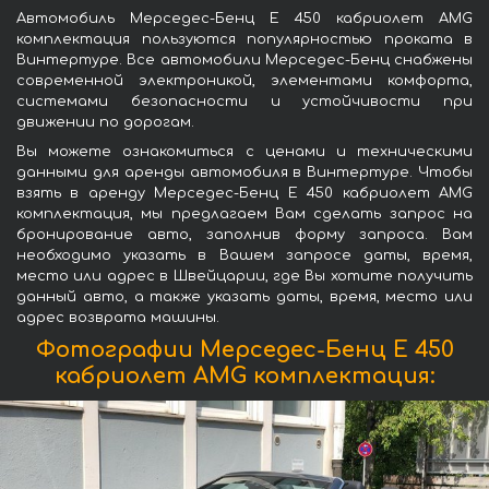
Автомобиль Мерседес-Бенц E 450 кабриолет AMG
комплектация пользуются популярностью проката в
Винтертуре. Все автомобили Мерседес-Бенц снабжены
современной электроникой, элементами комфорта,
системами безопасности и устойчивости при
движении по дорогам.
Вы можете ознакомиться с ценами и техническими
данными для аренды автомобиля в Винтертуре. Чтобы
взять в аренду Мерседес-Бенц E 450 кабриолет AMG
комплектация, мы предлагаем Вам сделать запрос на
бронирование авто, заполнив форму запроса. Вам
необходимо указать в Вашем запросе даты, время,
место или адрес в Швейцарии, где Вы хотите получить
данный авто, а также указать даты, время, место или
адрес возврата машины.
Фотографии Мерседес-Бенц E 450
кабриолет AMG комплектация: