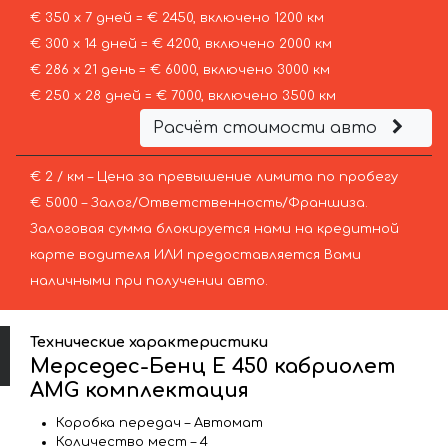
€ 350 х 7 дней = € 2450, включено 1200 км
€ 300 х 14 дней = € 4200, включено 2000 км
€ 286 х 21 день = € 6000, включено 3000 км
€ 250 х 28 дней = € 7000, включено 3500 км
Расчёт стоимости авто
€ 2 / км – Цена за превышение лимита по пробегу
€ 5000 – Залог/Ответственность/Франшиза.
Залоговая сумма блокируется нами на кредитной
карте водителя ИЛИ предоставляется Вами
наличными при получении авто.
Технические характеристики
Мерседес-Бенц E 450 кабриолет
AMG комплектация
Коробка передач – Автомат
Количество мест – 4