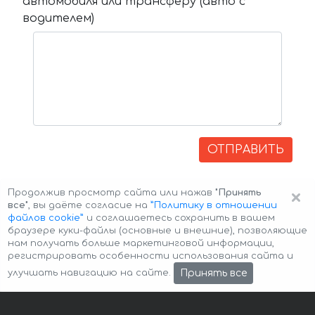
автомобиля или трансферу (авто с
водителем)
ОТПРАВИТЬ
×
Продолжив просмотр сайта или нажав
"Принять
все"
, вы даёте согласие на
”Политику в отношении
файлов cookie”
и соглашаетесь сохранить в вашем
браузере куки-файлы (основные и внешние), позволяющие
нам получать больше маркетинговой информации,
регистрировать особенности использования сайта и
Авторские права © 2026 Авто-Аренда
Cookie Policy
Принять все
улучшать навигацию на сайте.
Политика конфиденциальности