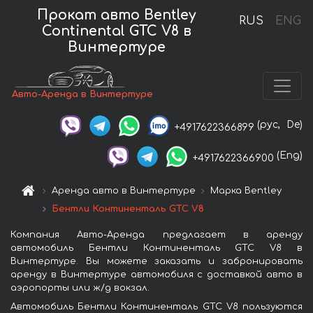
Прокат авто Bentley
RUS
ENG
Continental GTC V8 в
Винтертуре
Авто-Аренда в Винтертуре
(рус,
De)
+4917622366899
(Eng)
+4917622366900
Аренда авто в Винтертуре
Марка Bentley
Бентли Континенталь GTC V8
Компания Авто-Аренда предлагает в аренду
автомобиль Бентли Континенталь GTC V8 в
Винтертуре. Вы можете заказать и забронировать
аренду в Винтертуре автомобиля с доставкой авто в
аэропорты или ж/д вокзал.
Автомобиль Бентли Континенталь GTC V8 пользуются