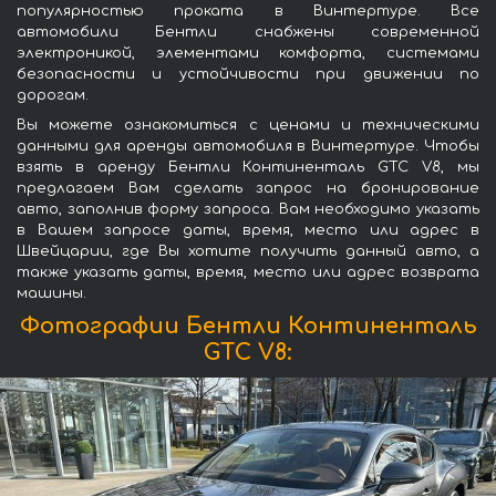
популярностью проката в Винтертуре. Все
автомобили Бентли снабжены современной
электроникой, элементами комфорта, системами
безопасности и устойчивости при движении по
дорогам.
Вы можете ознакомиться с ценами и техническими
данными для аренды автомобиля в Винтертуре. Чтобы
взять в аренду Бентли Континенталь GTC V8, мы
предлагаем Вам сделать запрос на бронирование
авто, заполнив форму запроса. Вам необходимо указать
в Вашем запросе даты, время, место или адрес в
Швейцарии, где Вы хотите получить данный авто, а
также указать даты, время, место или адрес возврата
машины.
Фотографии Бентли Континенталь
GTC V8: