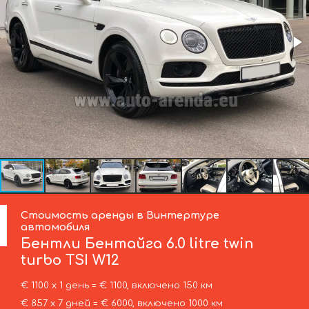
Стоимость аренды в Винтертуре
автомобиля
Бентли
Бентайга 6.0 litre twin
turbo TSI W12
€ 1100 х 1 день = € 1100, включено 150 км
€ 857 х 7 дней = € 6000, включено 1000 км