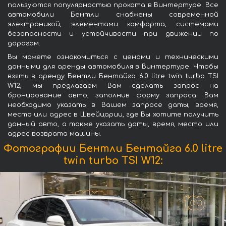
пользуются популярностью проката в Винтертуре. Все
автомобили Бентли снабжены современной
электроникой, элементами комфорта, системами
безопасности и устойчивости при движении по
дорогам.
Вы можете ознакомиться с ценами и техническими
данными для аренды автомобиля в Винтертуре. Чтобы
взять в аренду Бентли Бентайга 6.0 litre twin turbo TSI
W12, мы предлагаем Вам сделать запрос на
бронирование авто, заполнив форму запроса. Вам
необходимо указать в Вашем запросе даты, время,
место или адрес в Швейцарии, где Вы хотите получить
данный авто, а также указать даты, время, место или
адрес возврата машины.
Фотографии Бентли Бентайга 6.0 litre
twin turbo TSI W12: