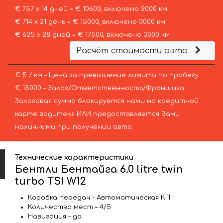
€ 757 х 14 дней = € 10600, включено 2000 км
€ 714 х 21 день = € 15000, включено 3000 км
€ 625 х 28 дней = € 17500, включено 3000 км
Расчёт стоимости авто
€ 5 / км – Цена за превышение лимита по пробегу
€ 15000 – Залог/Ответственность/Франшиза.
Залоговая сумма блокируется нами на кредитной
карте водителя ИЛИ предоставляется Вами
наличными при получении авто.
Технические характеристики
Бентли Бентайга 6.0 litre twin
turbo TSI W12
Коробка передач – Автоматическая КП
Количество мест – 4/5
Навигация – да