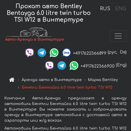
Прокат авто Bentley
RUS
ENG
Bentayga 6.0 litre twin turbo
TSI W12 в Винтертуре
Авто-Аренда в Винтертуре
(рус,
De)
+4917622366899
(Eng)
+4917622366900
Аренда авто в Винтертуре
Марка Bentley
Бентли Бентайга 6.0 litre twin turbo TSI W12
Компания Авто-Аренда предлагает в аренду
автомобиль Бентли Бентайга 6.0 litre twin turbo TSI W12
в Винтертуре. Вы можете заказать и забронировать
аренду в Винтертуре автомобиля с доставкой авто в
аэропорты или ж/д вокзал.
Автомобиль Бентли Бентайга 6.0 litre twin turbo TSI W12