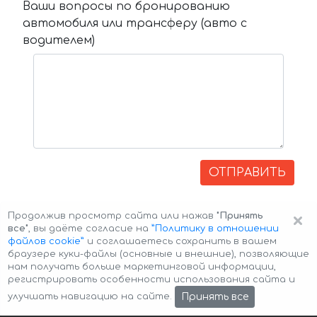
Ваши вопросы по бронированию
автомобиля или трансферу (авто с
водителем)
ОТПРАВИТЬ
×
Продолжив просмотр сайта или нажав
"Принять
все"
, вы даёте согласие на
”Политику в отношении
файлов cookie”
и соглашаетесь сохранить в вашем
браузере куки-файлы (основные и внешние), позволяющие
нам получать больше маркетинговой информации,
регистрировать особенности использования сайта и
Авторские права © 2026 Авто-Аренда
Cookie Policy
Принять все
улучшать навигацию на сайте.