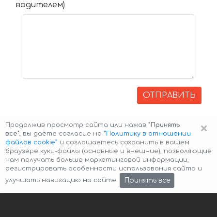
водителем)
ОТПРАВИТЬ
×
Продолжив просмотр сайта или нажав
"Принять
все"
, вы даёте согласие на
”Политику в отношении
файлов cookie”
и соглашаетесь сохранить в вашем
браузере куки-файлы (основные и внешние), позволяющие
нам получать больше маркетинговой информации,
регистрировать особенности использования сайта и
Авторские права © 2026 Авто-Аренда
Cookie Policy
Принять все
улучшать навигацию на сайте.
Политика конфиденциальности