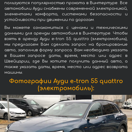
пользуются популярностью проката в Винтертуре. Все
автомобили Ауди снабжены современной электроникой,
элементами комфорта, системами безопасности и
устойчивости при движении по дорогам.
Вы можете ознакомиться с ценами и техническими
данными для аренды автомобиля в Винтертуре. Чтобы
взять в аренду Ауди e-tron 55 quattro (электромобиль),
мы предлагаем Вам сделать запрос на бронирование
авто, заполнив форму запроса. Вам необходимо указать
в Вашем запросе даты, время, место или адрес в
Швейцарии, где Вы хотите получить данный авто, а
также указать даты, время, место или адрес возврата
машины.
Фотографии Ауди e-tron 55 quattro
(электромобиль):