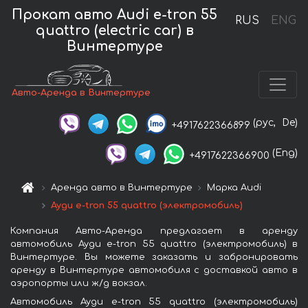
Прокат авто Audi e-tron 55
RUS
ENG
quattro (electric car) в
Винтертуре
Авто-Аренда в Винтертуре
(рус,
De)
+4917622366899
(Eng)
+4917622366900
Аренда авто в Винтертуре
Марка Audi
Ауди e-tron 55 quattro (электромобиль)
Компания Авто-Аренда предлагает в аренду
автомобиль Ауди e-tron 55 quattro (электромобиль) в
Винтертуре. Вы можете заказать и забронировать
аренду в Винтертуре автомобиля с доставкой авто в
аэропорты или ж/д вокзал.
Автомобиль Ауди e-tron 55 quattro (электромобиль)