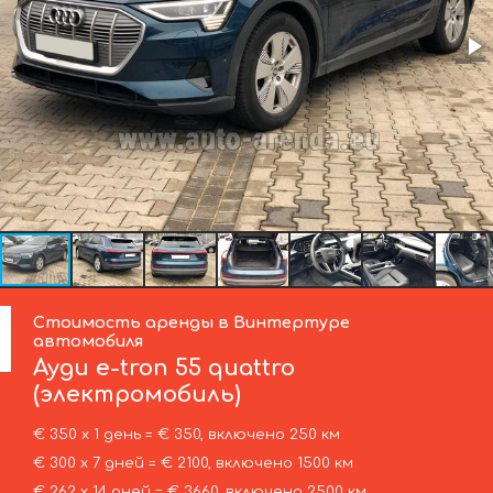
Стоимость аренды в Винтертуре
автомобиля
Ауди
e-tron 55 quattro
(электромобиль)
€ 350 х 1 день = € 350, включено 250 км
€ 300 х 7 дней = € 2100, включено 1500 км
€ 262 х 14 дней = € 3660, включено 2500 км