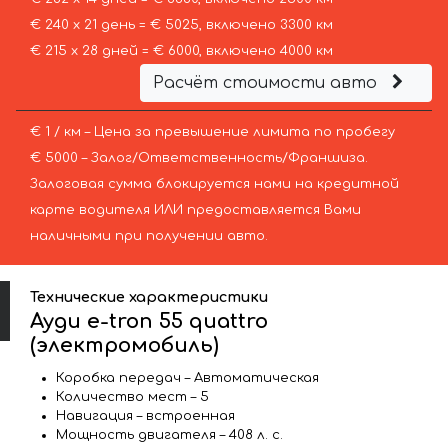
€ 240 х 21 день = € 5025, включено 3300 км
€ 215 х 28 дней = € 6000, включено 4000 км
Расчёт стоимости авто
€ 1 / км – Цена за превышение лимита по пробегу
€ 5000 – Залог/Ответственность/Франшиза.
Залоговая сумма блокируется нами на кредитной
карте водителя ИЛИ предоставляется Вами
наличными при получении авто.
Технические характеристики
Ауди e-tron 55 quattro
(электромобиль)
Коробка передач – Автоматическая
Количество мест – 5
Навигация – встроенная
Мощность двигателя – 408 л. с.