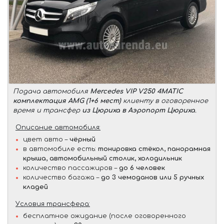
Подача автомобиля
Mercedes VIP V250 4MATIC
комплектация AMG (1+6 мест)
клиенту в оговоренное
время и трансфер
из Цюриха в Аэропорт Цюриха
.
Описание автомобиля:
цвет авто –
чёрный
в автомобиле есть:
тонировка стёкол, панорамная
крыша, автомобильный столик, холодильник
количество пассажиров –
до 6 человек
количество багажа –
до 3 чемоданов или 5 ручных
кладей
Условия трансфера:
бесплатное ожидание (после оговоренного