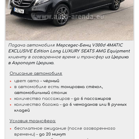
Подача автомобиля
Мерседес-Бенц V300d 4MATIC
EXCLUSIVE Edition Long LUXURY SEATS AMG Equipment
клиенту в оговоренное время и трансфер
из Цюриха
в Аэропорт Цюриха
.
Описание автомобиля:
цвет авто –
чёрный
в автомобиле есть:
тонировка стёкол,
автомобильный столик
количество пассажиров –
до 6 пассажиров
количество багажа –
до 6 чемоданов или 8 ручных
кладей
Условия трансфера:
бесплатное ожидание (после оговоренного
времени) –
до 20 минут