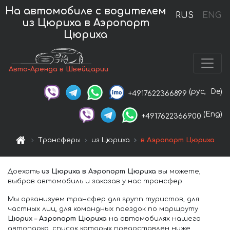
На автомобиле с водителем
RUS
ENG
из Цюриха в Аэропорт
Цюриха
Авто-Аренда в Швейцарии
(рус,
De)
+4917622366899
(Eng)
+4917622366900
Трансферы
из Цюриха
в Аэропорт Цюриха
Доехать
из Цюриха в Аэропорт Цюриха
вы можете,
выбрав автомобиль и заказав у нас трансфер.
Мы организуем трансфер для групп туристов, для
частных лиц, для командных поездок по маршруту
Цюрих – Аэропорт Цюриха
на автомобилях нашего
автопарка, список которых предоставлен ниже.