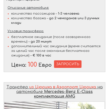
Описание автомобиля:
количество пассажиров –
1-3 человека
количество багажа –
до 2 чемоданов или 3 ручных
клади
Условия трансфера:
бесплатное ожидание (после оговоренного
времени) –
до 20 минут
дополнительный час ожидания (время считается
за целый час после окончания бесплатного
ожидания) –
€ 100 в час
100
ЗАПРОСИТЬ
Цена:
Евро
Трансфер
из Цюриха в Аэропорт Цюриха
на
автомобиле
Mercedes-Benz E-Class
комплектация AMG