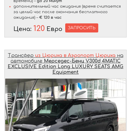
времени) –
до 20 минут
дополнительный час ожидания (время считается
за целый час после окончания бесплатного
ожидания) –
€ 120 в час
120
ЗАПРОСИТЬ
Цена:
Евро
Трансфер
из Цюриха в Аэропорт Цюриха
на
автомобиле
Мерседес-Бенц V300d 4MATIC
EXCLUSIVE Edition Long LUXURY SEATS AMG
Equipment