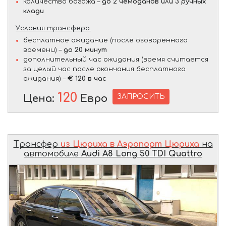
количество багажа –
до 2 чемоданов или 3 ручных
клади
Условия трансфера:
бесплатное ожидание (после оговоренного
времени) –
до 20 минут
дополнительный час ожидания (время считается
за целый час после окончания бесплатного
ожидания) –
€ 120 в час
120
ЗАПРОСИТЬ
Цена:
Евро
Трансфер
из Цюриха в Аэропорт Цюриха
на
автомобиле
Audi A8 Long 50 TDI Quattro