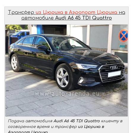
Трансфер
из Цюриха в Аэропорт Цюриха
на
автомобиле
Audi A6 45 TDI Quattro
Подача автомобиля
Audi A6 45 TDI Quattro
клиенту в
оговоренное время и трансфер
из Цюриха в
Аэропорт Цюриха
.