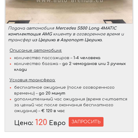
Подача автомобиля
Mercedes S500 Long 4MATIC
комплектация AMG
клиенту в оговоренное время и
трансфер
из Цюриха в Аэропорт Цюриха
.
Описание автомобиля:
количество пассажиров –
1-4 человека
количество багажа –
до 2 чемоданов или 3 ручных
клади
Условия трансфера:
бесплатное ожидание (после оговоренного
времени) –
до 20 минут
дополнительный час ожидания (время считается
за целый час после окончания бесплатного
ожидания) –
€ 120 в час
120
ЗАПРОСИТЬ
Цена:
Евро