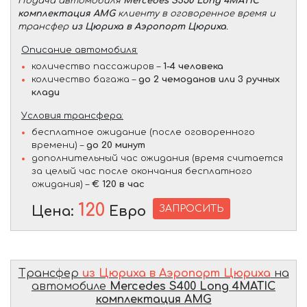
Подача автомобиля
Mercedes S350 Long 4MATIC
комплектация AMG
клиенту в оговоренное время и
трансфер
из Цюриха в Аэропорт Цюриха
.
Описание автомобиля:
количество пассажиров –
1-4 человека
количество багажа –
до 2 чемоданов или 3 ручных
клади
Условия трансфера:
бесплатное ожидание (после оговоренного
времени) –
до 20 минут
дополнительный час ожидания (время считается
за целый час после окончания бесплатного
ожидания) –
€ 120 в час
120
ЗАПРОСИТЬ
Цена:
Евро
Трансфер
из Цюриха в Аэропорт Цюриха
на
автомобиле
Mercedes S400 Long 4MATIC
комплектация AMG