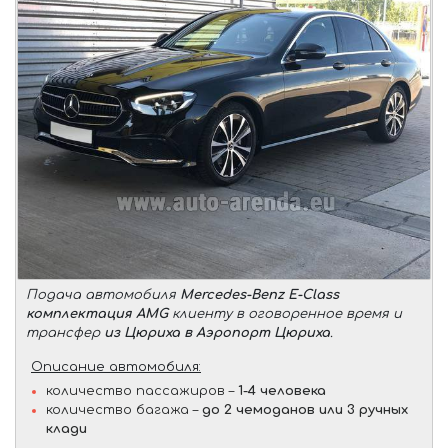
Подача автомобиля
Mercedes-Benz E-Class
комплектация AMG
клиенту в оговоренное время и
трансфер
из Цюриха в Аэропорт Цюриха
.
Описание автомобиля:
количество пассажиров –
1-4 человека
количество багажа –
до 2 чемоданов или 3 ручных
клади