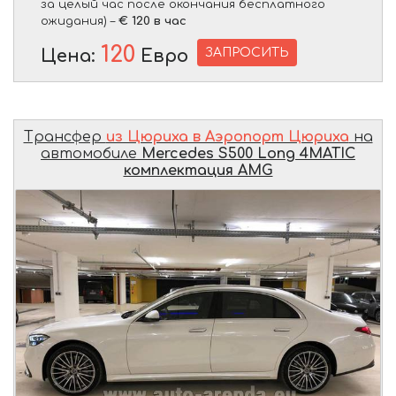
за целый час после окончания бесплатного
ожидания) –
€ 120 в час
120
ЗАПРОСИТЬ
Цена:
Евро
Трансфер
из Цюриха в Аэропорт Цюриха
на
автомобиле
Mercedes S500 Long 4MATIC
комплектация AMG