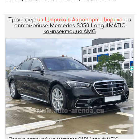
Трансфер
из Цюриха в Аэропорт Цюриха
на
автомобиле
Mercedes S350 Long 4MATIC
комплектация AMG