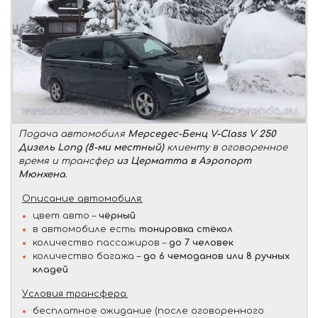
Подача автомобиля
Мерседес-Бенц V-Class V 250
Дизель Long (8-ми местный)
клиенту в оговоренное
время и трансфер
из Церматта в Аэропорт
Мюнхена
.
Описание автомобиля:
цвет авто –
чёрный
в автомобиле есть:
тонировка стёкол
количество пассажиров –
до 7 человек
количество багажа –
до 6 чемоданов или 8 ручных
кладей
Условия трансфера:
бесплатное ожидание (после оговоренного