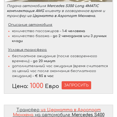
Подача автомобиля
Mercedes S350 Long 4MATIC
комплектация AMG
клиенту в оговоренное время и
трансфер
из Церматта в Аэропорт Мюнхена
.
Описание автомобиля:
количество пассажиров –
1-4 человека
количество багажа –
до 2 чемоданов или 3 ручных
клади
Условия трансфера:
бесплатное ожидание (после оговоренного
времени) –
до 20 минут
дополнительный час ожидания (время считается
за целый час после окончания бесплатного
ожидания) –
€ 85 в час
1000
ЗАПРОСИТЬ
Цена:
Евро
Трансфер
из Церматта в Аэропорт
Мюнхена
на автомобиле
Mercedes S400