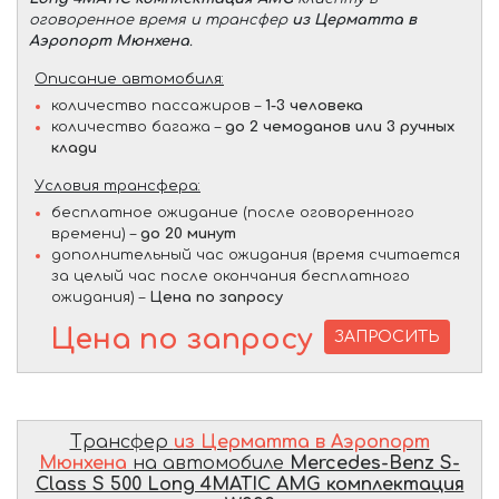
оговоренное время и трансфер
из Церматта в
Аэропорт Мюнхена
.
Описание автомобиля:
количество пассажиров –
1-3 человека
количество багажа –
до 2 чемоданов или 3 ручных
клади
Условия трансфера:
бесплатное ожидание (после оговоренного
времени) –
до 20 минут
дополнительный час ожидания (время считается
за целый час после окончания бесплатного
ожидания) –
Цена по запросу
Цена по запросу
ЗАПРОСИТЬ
Трансфер
из Церматта в Аэропорт
Мюнхена
на автомобиле
Mercedes-Benz S-
Class S 500 Long 4MATIC AMG комплектация