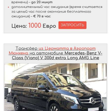
времени) –
до 20 минут
дополнительный час ожидания (время считается
за целый час после окончания бесплатного
ожидания) –
€ 70 в час
1000
ЗАПРОСИТЬ
Цена:
Евро
Трансфер
из Церматта в Аэропорт
Мюнхена
на автомобиле
Mercedes-Benz V-
Class (Viano) V 300d extra Long AMG Line