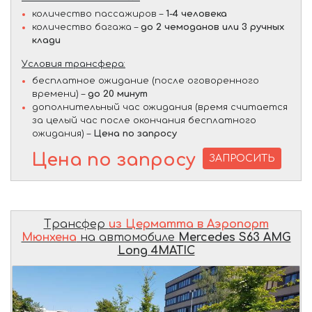
количество пассажиров –
1-4 человека
количество багажа –
до 2 чемоданов или 3 ручных
клади
Условия трансфера:
бесплатное ожидание (после оговоренного
времени) –
до 20 минут
дополнительный час ожидания (время считается
за целый час после окончания бесплатного
ожидания) –
Цена по запросу
Цена по запросу
ЗАПРОСИТЬ
Трансфер
из Церматта в Аэропорт
Мюнхена
на автомобиле
Mercedes S63 AMG
Long 4MATIC