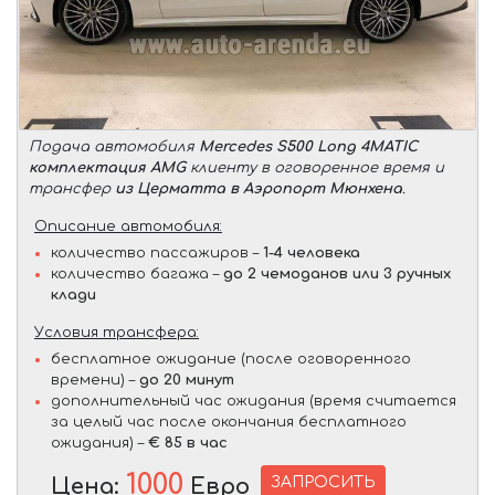
Подача автомобиля
Mercedes S500 Long 4MATIC
комплектация AMG
клиенту в оговоренное время и
трансфер
из Церматта в Аэропорт Мюнхена
.
Описание автомобиля:
количество пассажиров –
1-4 человека
количество багажа –
до 2 чемоданов или 3 ручных
клади
Условия трансфера:
бесплатное ожидание (после оговоренного
времени) –
до 20 минут
дополнительный час ожидания (время считается
за целый час после окончания бесплатного
ожидания) –
€ 85 в час
1000
ЗАПРОСИТЬ
Цена:
Евро