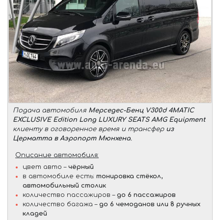
Подача автомобиля
Мерседес-Бенц V300d 4MATIC
EXCLUSIVE Edition Long LUXURY SEATS AMG Equipment
клиенту в оговоренное время и трансфер
из
Церматта в Аэропорт Мюнхена
.
Описание автомобиля:
цвет авто –
чёрный
в автомобиле есть:
тонировка стёкол,
автомобильный столик
количество пассажиров –
до 6 пассажиров
количество багажа –
до 6 чемоданов или 8 ручных
кладей