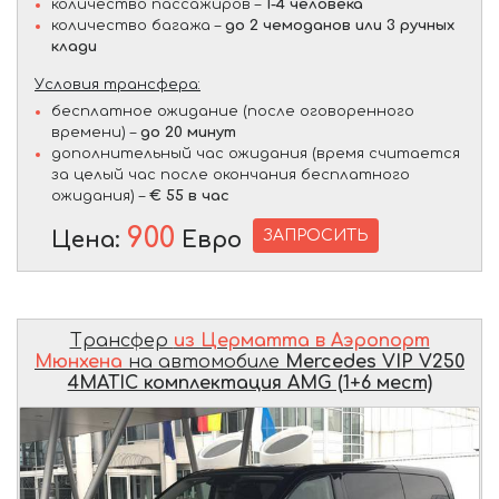
количество пассажиров –
1-4 человека
количество багажа –
до 2 чемоданов или 3 ручных
клади
Условия трансфера:
бесплатное ожидание (после оговоренного
времени) –
до 20 минут
дополнительный час ожидания (время считается
за целый час после окончания бесплатного
ожидания) –
€ 55 в час
900
ЗАПРОСИТЬ
Цена:
Евро
Трансфер
из Церматта в Аэропорт
Мюнхена
на автомобиле
Mercedes VIP V250
4MATIC комплектация AMG (1+6 мест)