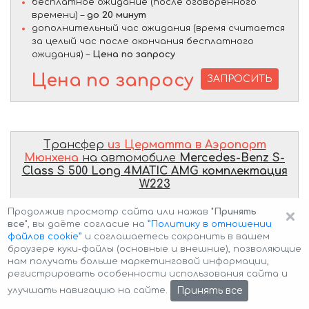
бесплатное ожидание (после оговоренного
времени) –
до 20 минут
дополнительный час ожидания (время считается
за целый час после окончания бесплатного
ожидания) –
Цена по запросу
Цена по запросу
ЗАПРОСИТЬ
Трансфер
из Церматта в Аэропорт
Мюнхена
на автомобиле
Mercedes-Benz S-
Class S 500 Long 4MATIC AMG комплектация
W223
×
Продолжив просмотр сайта или нажав
"Принять
все"
, вы даёте согласие на
”Политику в отношении
файлов cookie”
и соглашаетесь сохранить в вашем
браузере куки-файлы (основные и внешние), позволяющие
нам получать больше маркетинговой информации,
регистрировать особенности использования сайта и
Принять все
улучшать навигацию на сайте.