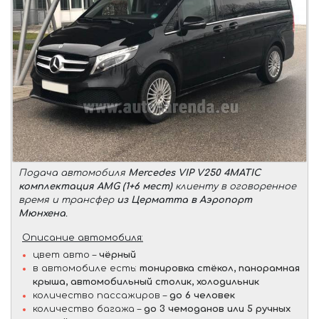
Подача автомобиля
Mercedes VIP V250 4MATIC
комплектация AMG (1+6 мест)
клиенту в оговоренное
время и трансфер
из Церматта в Аэропорт
Мюнхена
.
Описание автомобиля:
цвет авто –
чёрный
в автомобиле есть:
тонировка стёкол, панорамная
крыша, автомобильный столик, холодильник
количество пассажиров –
до 6 человек
количество багажа –
до 3 чемоданов или 5 ручных