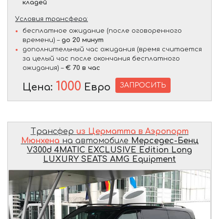
кладей
Условия трансфера:
бесплатное ожидание (после оговоренного
времени) –
до 20 минут
дополнительный час ожидания (время считается
за целый час после окончания бесплатного
ожидания) –
€ 70 в час
1000
ЗАПРОСИТЬ
Цена:
Евро
Трансфер
из Церматта в Аэропорт
Мюнхена
на автомобиле
Мерседес-Бенц
V300d 4MATIC EXCLUSIVE Edition Long
LUXURY SEATS AMG Equipment