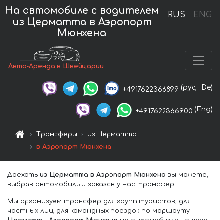
На автомобиле с водителем
RUS
ENG
из Церматта в Аэропорт
Мюнхена
Авто-Аренда в Швейцарии
(рус,
De)
+4917622366899
(Eng)
+4917622366900
Трансферы
из Церматта
в Аэропорт Мюнхена
Доехать
из Церматта в Аэропорт Мюнхена
вы можете,
выбрав автомобиль и заказав у нас трансфер.
Мы организуем трансфер для групп туристов, для
частных лиц, для командных поездок по маршруту
Церматт – Аэропорт Мюнхена
на автомобилях нашего