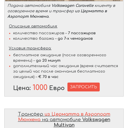
Подача автомобиля
Volkswagen Caravelle
клиенту в
оговоренное время и трансфер
из Церматта в
Аэропорт Мюнхена
.
Описание автомобиля:
количество пассажиров –
7 пассажиров
количество багажа –
до 7-х чемоданов
Условия трансфера:
бесплатное ожидание (после оговоренного
времени) –
до 20 минут
дополнительный час ожидания (время считается
за целый час после окончания бесплатного
ожидания) –
€ 70 в час
1000
ЗАПРОСИТЬ
Цена:
Евро
Трансфер
из Церматта в Аэропорт
Мюнхена
на автомобиле
Volkswagen
Multivan