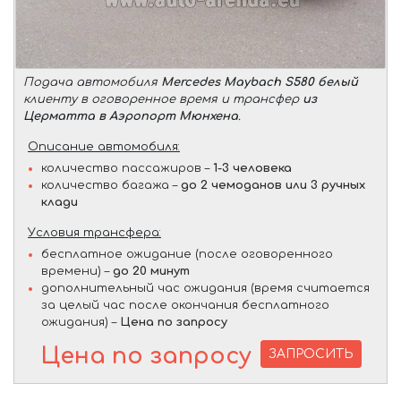
Подача автомобиля
Mercedes Maybach S580 белый
клиенту в оговоренное время и трансфер
из
Церматта в Аэропорт Мюнхена
.
Описание автомобиля:
количество пассажиров –
1-3 человека
количество багажа –
до 2 чемоданов или 3 ручных
клади
Условия трансфера:
бесплатное ожидание (после оговоренного
времени) –
до 20 минут
дополнительный час ожидания (время считается
за целый час после окончания бесплатного
ожидания) –
Цена по запросу
Цена по запросу
ЗАПРОСИТЬ