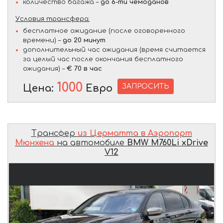
количество багажа –
до 6-ти чемоданов
Условия трансфера:
бесплатное ожидание (после оговоренного
времени) –
до 20 минут
дополнительный час ожидания (время считается
за целый час после окончания бесплатного
ожидания) –
€ 70 в час
1000
ЗАПРОСИТЬ
Цена:
Евро
Трансфер
из Церматта в Аэропорт
Мюнхена
на автомобиле
BMW M760Li xDrive
V12