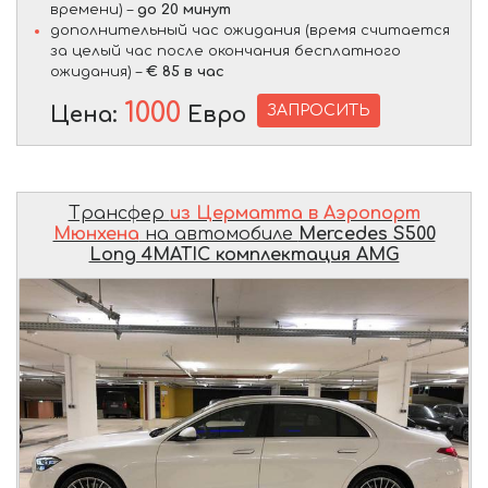
времени) –
до 20 минут
дополнительный час ожидания (время считается
за целый час после окончания бесплатного
ожидания) –
€ 85 в час
1000
ЗАПРОСИТЬ
Цена:
Евро
Трансфер
из Церматта в Аэропорт
Мюнхена
на автомобиле
Mercedes S500
Long 4MATIC комплектация AMG