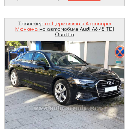
Трансфер
из Церматта в Аэропорт
Мюнхена
на автомобиле
Audi A6 45 TDI
Quattro