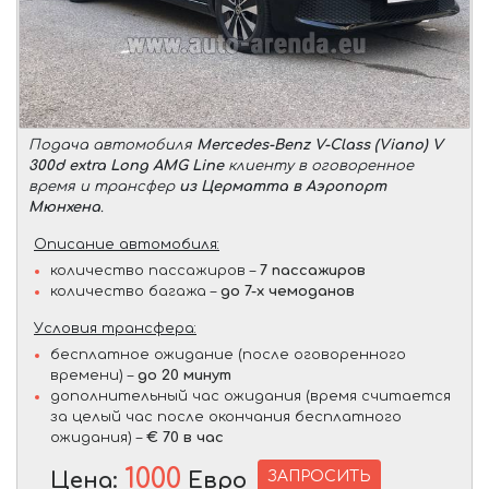
Подача автомобиля
Mercedes-Benz V-Class (Viano) V
300d extra Long AMG Line
клиенту в оговоренное
время и трансфер
из Церматта в Аэропорт
Мюнхена
.
Описание автомобиля:
количество пассажиров –
7 пассажиров
количество багажа –
до 7-х чемоданов
Условия трансфера:
бесплатное ожидание (после оговоренного
времени) –
до 20 минут
дополнительный час ожидания (время считается
за целый час после окончания бесплатного
ожидания) –
€ 70 в час
1000
ЗАПРОСИТЬ
Цена:
Евро