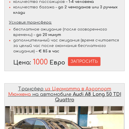
количество пассажиров –
1-4 человека
количество багажа –
до 2 чемоданов или 3 ручных
клади
Условия трансфера:
бесплатное ожидание (после оговоренного
времени) –
до 20 минут
дополнительный час ожидания (время считается
за целый час после окончания бесплатного
ожидания) –
€ 85 в час
1000
ЗАПРОСИТЬ
Цена:
Евро
Трансфер
из Церматта в Аэропорт
Мюнхена
на автомобиле
Audi A8 Long 50 TDI
Quattro