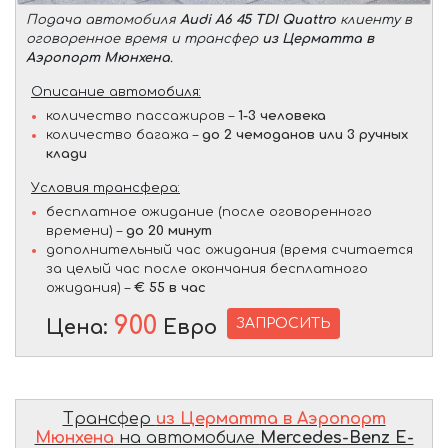
Подача автомобиля
Audi A6 45 TDI Quattro
клиенту в
оговоренное время и трансфер
из Церматта в
Аэропорт Мюнхена
.
Описание автомобиля:
количество пассажиров –
1-3 человека
количество багажа –
до 2 чемоданов или 3 ручных
клади
Условия трансфера:
бесплатное ожидание (после оговоренного
времени) –
до 20 минут
дополнительный час ожидания (время считается
за целый час после окончания бесплатного
ожидания) –
€ 55 в час
900
ЗАПРОСИТЬ
Цена:
Евро
Трансфер
из Церматта в Аэропорт
Мюнхена
на автомобиле
Mercedes-Benz E-