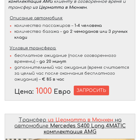
комплектация AMG
клиенту в оговоренное время и
трансфер
из Церматта в Мюнхен
.
Описание автомобиля:
количество пассажиров –
1-4 человека
количество багажа –
до 2 чемоданов или 3 ручных
клади
Условия трансфера:
бесплатное ожидание (после оговоренного
времени) –
до 20 минут
дополнительный час ожидания (время считается
за целый час после окончания бесплатного
ожидания) –
€ 85 в час
1000
ЗАПРОСИТЬ
Цена:
Евро
Трансфер
из Церматта в Мюнхен
на
автомобиле
Mercedes S400 Long 4MATIC
комплектация AMG