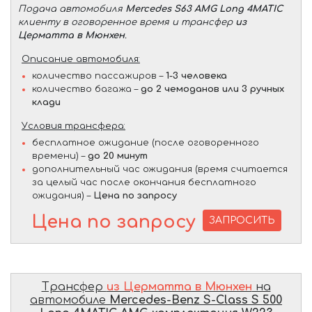
Подача автомобиля
Mercedes S63 AMG Long 4MATIC
клиенту в оговоренное время и трансфер
из
Церматта в Мюнхен
.
Описание автомобиля:
количество пассажиров –
1-3 человека
количество багажа –
до 2 чемоданов или 3 ручных
клади
Условия трансфера:
бесплатное ожидание (после оговоренного
времени) –
до 20 минут
дополнительный час ожидания (время считается
за целый час после окончания бесплатного
ожидания) –
Цена по запросу
Цена по запросу
ЗАПРОСИТЬ
Трансфер
из Церматта в Мюнхен
на
автомобиле
Mercedes-Benz S-Class S 500