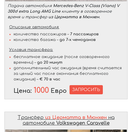
Подача автомобиля
Mercedes-Benz V-Class (Viano) V
300d extra Long AMG Line
клиенту в оговоренное
время и трансфер
из Церматта в Мюнхен
.
Описание автомобиля:
количество пассажиров –
7 пассажиров
количество багажа –
до 7-х чемоданов
Условия трансфера:
бесплатное ожидание (после оговоренного
времени) –
до 20 минут
дополнительный час ожидания (время считается
за целый час после окончания бесплатного
ожидания) –
€ 70 в час
1000
ЗАПРОСИТЬ
Цена:
Евро
Трансфер
из Церматта в Мюнхен
на
автомобиле
Volkswagen Caravelle