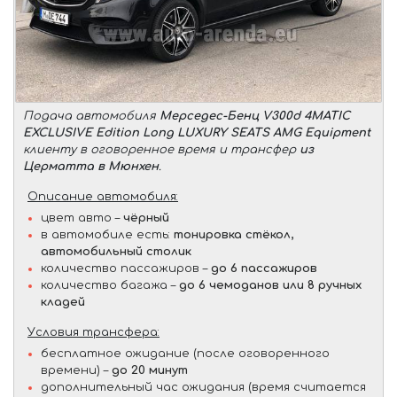
Подача автомобиля
Мерседес-Бенц V300d 4MATIC
EXCLUSIVE Edition Long LUXURY SEATS AMG Equipment
клиенту в оговоренное время и трансфер
из
Церматта в Мюнхен
.
Описание автомобиля:
цвет авто –
чёрный
в автомобиле есть:
тонировка стёкол,
автомобильный столик
количество пассажиров –
до 6 пассажиров
количество багажа –
до 6 чемоданов или 8 ручных
кладей
Условия трансфера:
бесплатное ожидание (после оговоренного
времени) –
до 20 минут
дополнительный час ожидания (время считается