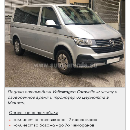
Подача автомобиля
Volkswagen Caravelle
клиенту в
оговоренное время и трансфер
из Церматта в
Мюнхен
.
Описание автомобиля:
количество пассажиров –
7 пассажиров
количество багажа –
до 7-х чемоданов