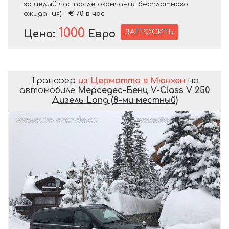
за целый час после окончания бесплатного
ожидания) –
€ 70 в час
1000
ЗАПРОСИТЬ
Цена:
Евро
Трансфер
из Церматта в Мюнхен
на
автомобиле
Мерседес-Бенц V-Class V 250
Дизель Long (8-ми местный)