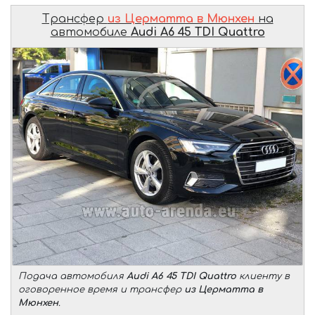
Трансфер
из Церматта в Мюнхен
на
автомобиле
Audi A6 45 TDI Quattro
Подача автомобиля
Audi A6 45 TDI Quattro
клиенту в
оговоренное время и трансфер
из Церматта в
Мюнхен
.