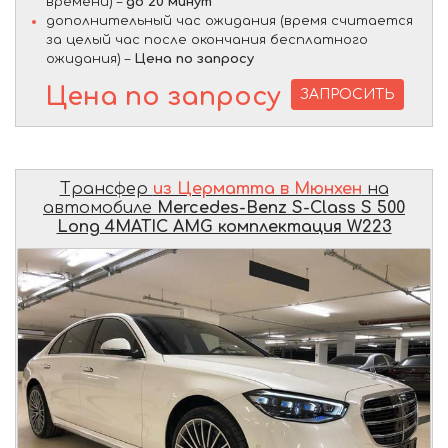
времени) –
до 20 минут
дополнительный час ожидания (время считается
за целый час после окончания бесплатного
ожидания) –
Цена по запросу
Цена по запросу
ЗАПРОСИТЬ
Трансфер
из Церматта в Мюнхен
на
автомобиле
Mercedes-Benz S-Class S 500
Long 4MATIC AMG комплектация W223