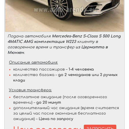
Подача автомобиля
Mercedes-Benz S-Class S 500 Long
4MATIC AMG комплектация W223
клиенту в
оговоренное время и трансфер
из Церматта в
Мюнхен
.
Описание автомобиля:
количество пассажиров –
1-4 человека
количество багажа –
до 2 чемоданов или 3 ручных
клади
Условия трансфера:
бесплатное ожидание (после оговоренного
времени) –
до 20 минут
дополнительный час ожидания (время считается
за целый час после окончания бесплатного
ожидания) –
Цена по запросу