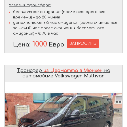
Условия трансфера:
бесплатное ожидание (после оговоренного
времени) –
до 20 минут
дополнительный час ожидания (время считается
за целый час после окончания бесплатного
ожидания) –
€ 70 в час
1000
ЗАПРОСИТЬ
Цена:
Евро
Трансфер
из Церматта в Мюнхен
на
автомобиле
Volkswagen Multivan