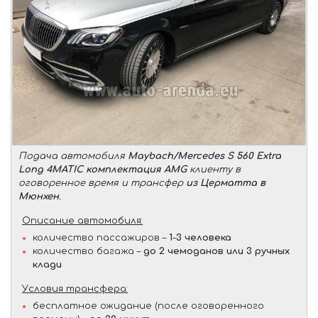
Подача автомобиля
Maybach/Mercedes S 560 Extra
Long 4MATIC комплектация AMG
клиенту в
оговоренное время и трансфер
из Церматта в
Мюнхен
.
Описание автомобиля:
количество пассажиров –
1-3 человека
количество багажа –
до 2 чемоданов или 3 ручных
клади
Условия трансфера:
бесплатное ожидание (после оговоренного