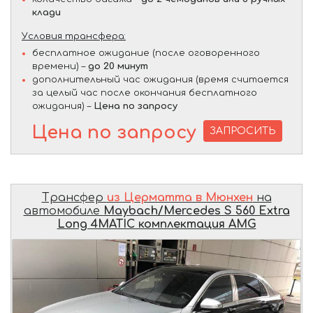
клади
Условия трансфера:
бесплатное ожидание (после оговоренного
времени) –
до 20 минут
дополнительный час ожидания (время считается
за целый час после окончания бесплатного
ожидания) –
Цена по запросу
Цена по запросу
ЗАПРОСИТЬ
Трансфер
из Церматта в Мюнхен
на
автомобиле
Maybach/Mercedes S 560 Extra
Long 4MATIC комплектация AMG