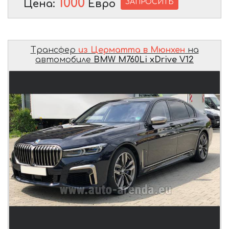
1000
ЗАПРОСИТЬ
Цена:
Евро
Трансфер
из Церматта в Мюнхен
на
автомобиле
BMW M760Li xDrive V12