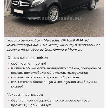
Подача автомобиля
Mercedes VIP V250 4MATIC
комплектация AMG (1+6 мест)
клиенту в оговоренное
время и трансфер
из Церматта в Мюнхен
.
Описание автомобиля:
цвет авто –
чёрный
в автомобиле есть:
тонировка стёкол, панорамная
крыша, автомобильный столик, холодильник
количество пассажиров –
до 6 человек
количество багажа –
до 3 чемоданов или 5 ручных
кладей
Условия трансфера:
бесплатное ожидание (после оговоренного
времени) –
до 20 минут