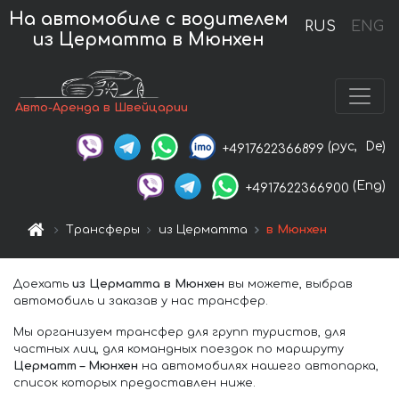
На автомобиле с водителем
RUS
ENG
из Церматта в Мюнхен
Авто-Аренда в Швейцарии
(рус,
De)
+4917622366899
(Eng)
+4917622366900
Трансферы
из Церматта
в Мюнхен
Доехать
из Церматта в Мюнхен
вы можете, выбрав
автомобиль и заказав у нас трансфер.
Мы организуем трансфер для групп туристов, для
частных лиц, для командных поездок по маршруту
Церматт – Мюнхен
на автомобилях нашего автопарка,
список которых предоставлен ниже.