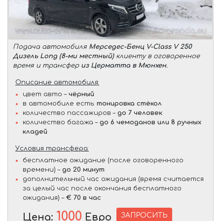
Подача автомобиля
Мерседес-Бенц V-Class V 250
Дизель Long (8-ми местный)
клиенту в оговоренное
время и трансфер
из Церматта в Мюнхен
.
Описание автомобиля:
цвет авто –
чёрный
в автомобиле есть:
тонировка стёкол
количество пассажиров –
до 7 человек
количество багажа –
до 6 чемоданов или 8 ручных
кладей
Условия трансфера:
бесплатное ожидание (после оговоренного
времени) –
до 20 минут
дополнительный час ожидания (время считается
за целый час после окончания бесплатного
ожидания) –
€ 70 в час
1000
ЗАПРОСИТЬ
Цена:
Евро