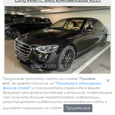
Long 4MATIC AMG комплектация W223
×
Продолжив просмотр сайта или нажав
"Принять
все"
, вы даёте согласие на
”Политику в отношении
файлов cookie”
и соглашаетесь сохранить в вашем
Подача автомобиля
Mercedes-Benz S-Class S 500 Long
браузере куки-файлы (основные и внешние), позволяющие
4MATIC AMG комплектация W223
клиенту в
нам получать больше маркетинговой информации,
оговоренное время и трансфер
из Церматта в
регистрировать особенности использования сайта и
Мюнхен
.
Принять все
улучшать навигацию на сайте.
Описание автомобиля: