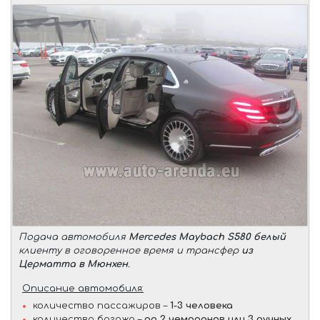
Подача автомобиля
Mercedes Maybach S580 белый
клиенту в оговоренное время и трансфер
из
Церматта в Мюнхен
.
Описание автомобиля:
количество пассажиров –
1-3 человека
количество багажа –
до 2 чемоданов или 3 ручных