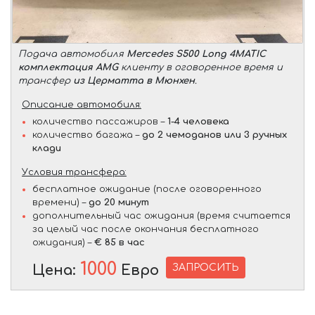
Подача автомобиля
Mercedes S500 Long 4MATIC
комплектация AMG
клиенту в оговоренное время и
трансфер
из Церматта в Мюнхен
.
Описание автомобиля:
количество пассажиров –
1-4 человека
количество багажа –
до 2 чемоданов или 3 ручных
клади
Условия трансфера:
бесплатное ожидание (после оговоренного
времени) –
до 20 минут
дополнительный час ожидания (время считается
за целый час после окончания бесплатного
ожидания) –
€ 85 в час
1000
ЗАПРОСИТЬ
Цена:
Евро