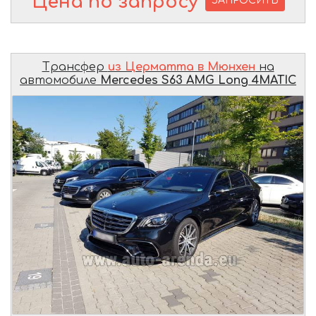
Цена по запросу
ЗАПРОСИТЬ
Трансфер
из Церматта в Мюнхен
на
автомобиле
Mercedes S63 AMG Long 4MATIC