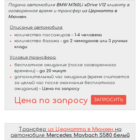
Подача автомобиля
BMW M760Li xDrive V12
клиенту в
оговоренное время и трансфер
из Церматта в
Мюнхен
.
Описание автомобиля:
количество пассажиров –
1-4 человека
количество багажа –
до 2 чемоданов или 3 ручных
клади
Условия трансфера:
бесплатное ожидание (после оговоренного
времени) –
до 20 минут
дополнительный час ожидания (время считается
за целый час после окончания бесплатного
ожидания) –
Цена по запросу
Цена по запросу
ЗАПРОСИТЬ
Трансфер
из Церматта в Мюнхен
на
автомобиле
Mercedes Maybach S580 белый