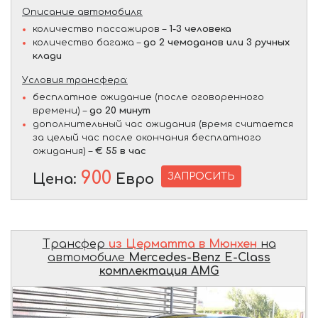
Описание автомобиля:
количество пассажиров –
1-3 человека
количество багажа –
до 2 чемоданов или 3 ручных
клади
Условия трансфера:
бесплатное ожидание (после оговоренного
времени) –
до 20 минут
дополнительный час ожидания (время считается
за целый час после окончания бесплатного
ожидания) –
€ 55 в час
900
ЗАПРОСИТЬ
Цена:
Евро
Трансфер
из Церматта в Мюнхен
на
автомобиле
Mercedes-Benz E-Class
комплектация AMG