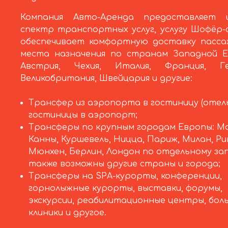
Компания Авто-Аренда предоставляет 
спектр транспортных услуг, услугу Шофёр-
обеспечивает комфортную доставку пасса
места назначения по странам Западной Е
Австрия, Чехия, Италия, Франция, Ге
Великобритания, Швейцария и другие:
Трансфер из аэропорта в гостиницу (отель
гостиницы в аэропорт;
Трансферы по крупным городам Европы: Мо
Канны, Куршевель, Ницца, Париж, Милан, Ри
Мюнхен, Берлин, Лондон по отдельному за
также возможны другие страны и города;
Трансферы на SPA-курорты, конференции,
горнолыжные курорты, выставки, форумы,
экскурсии, реабилитационные центры, бол
клиники и другое.