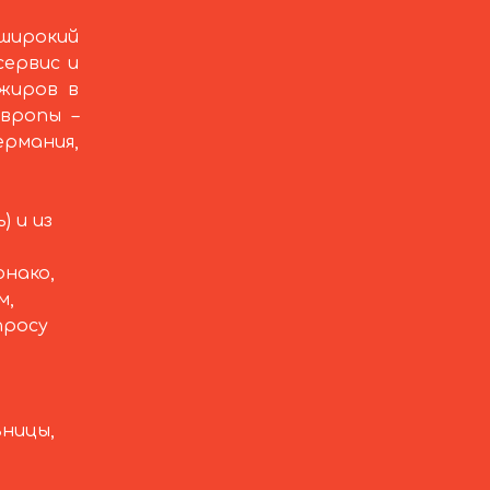
широкий
сервис и
жиров в
вропы –
рмания,
) и из
нако,
м,
просу
ьницы,