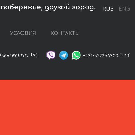
побережье, другой город.
RUS
ENG
УСЛОВИЯ
КОНТАКТЫ
(рус,
De)
(Eng)
2366899
+4917622366900