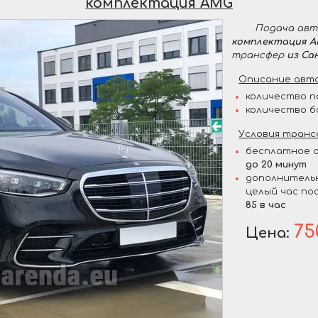
комплектация AMG
Подача ав
комплектация 
трансфер
из Са
Описание авто
количество п
количество б
Условия транс
бесплатное о
до 20 минут
дополнительн
целый час по
85 в час
75
Цена: