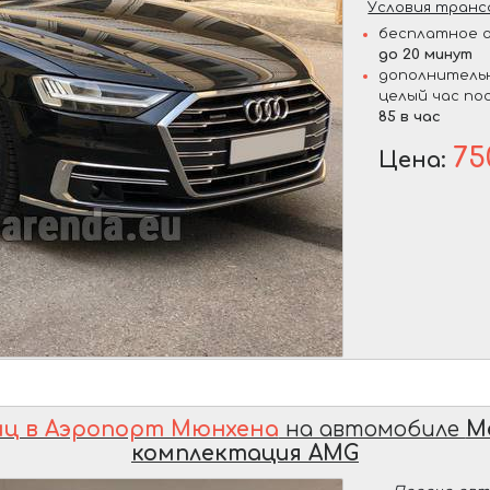
Условия транс
бесплатное о
до 20 минут
дополнительн
целый час по
85 в час
75
Цена:
иц в Аэропорт Мюнхена
на автомобиле
M
комплектация AMG