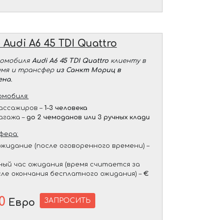
е
Audi A6 45 TDI Quattro
томобиля
Audi A6 45 TDI Quattro
клиенту в
емя и трансфер
из Санкт Мориц в
ена
.
мобиля:
ассажиров –
1-3 человека
агажа –
до 2 чемоданов или 3 ручных клади
фера:
жидание (после оговоренного времени) –
ый час ожидания (время считается за
сле окончания бесплатного ожидания) –
€
0
ЗАПРОСИТЬ
Евро