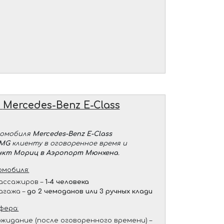
е
Mercedes-Benz E-Class
томобиля
Mercedes-Benz E-Class
AMG
клиенту в оговоренное время и
нкт Мориц в Аэропорт Мюнхена
.
мобиля:
ассажиров –
1-4 человека
агажа –
до 2 чемоданов или 3 ручных клади
фера:
жидание (после оговоренного времени) –