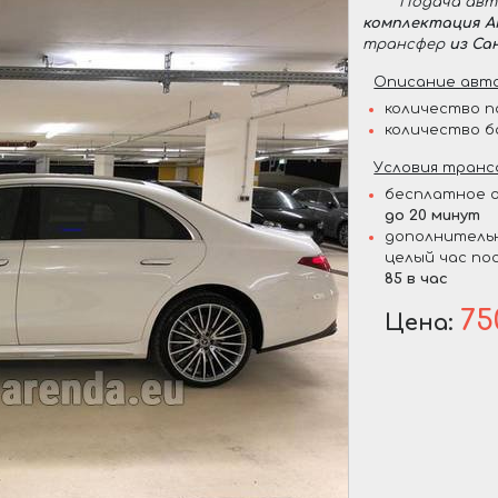
Подача ав
комплектация 
трансфер
из Са
Описание авто
количество п
количество б
Условия транс
бесплатное о
до 20 минут
дополнительн
целый час по
85 в час
75
Цена: