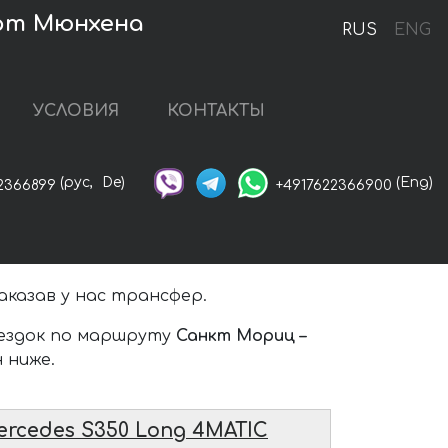
рт Мюнхена
RUS
ENG
УСЛОВИЯ
КОНТАКТЫ
(рус,
De)
(Eng)
2366899
+4917622366900
аказав у нас трансфер.
оездок по маршруту
Санкт Мориц –
 ниже.
ercedes S350 Long 4MATIC