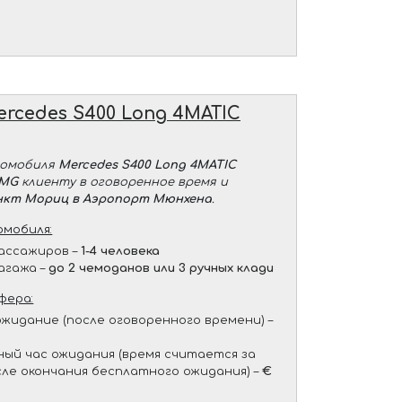
ercedes S400 Long 4MATIC
томобиля
Mercedes S400 Long 4MATIC
AMG
клиенту в оговоренное время и
нкт Мориц в Аэропорт Мюнхена
.
мобиля:
ассажиров –
1-4 человека
агажа –
до 2 чемоданов или 3 ручных клади
фера:
жидание (после оговоренного времени) –
ый час ожидания (время считается за
сле окончания бесплатного ожидания) –
€