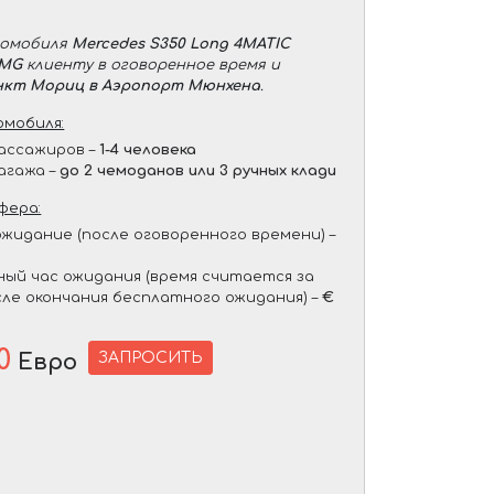
томобиля
Mercedes S350 Long 4MATIC
AMG
клиенту в оговоренное время и
нкт Мориц в Аэропорт Мюнхена
.
мобиля:
ассажиров –
1-4 человека
агажа –
до 2 чемоданов или 3 ручных клади
фера:
жидание (после оговоренного времени) –
ый час ожидания (время считается за
сле окончания бесплатного ожидания) –
€
0
ЗАПРОСИТЬ
Евро