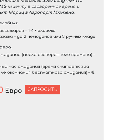
томобиля
Mercedes S500 Long 4MATIC
AMG
клиенту в оговоренное время и
нкт Мориц в Аэропорт Мюнхена
.
мобиля:
ассажиров –
1-4 человека
агажа –
до 2 чемоданов или 3 ручных клади
фера:
жидание (после оговоренного времени) –
ый час ожидания (время считается за
сле окончания бесплатного ожидания) –
€
0
ЗАПРОСИТЬ
Евро