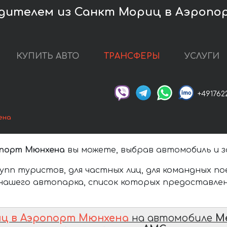
одителем из Санкт Мориц в Аэропо
КУПИТЬ АВТО
ТРАНСФЕРЫ
УСЛУГИ
+491762
ена
опорт Мюнхена
вы можете, выбрав автомобиль и з
упп туристов, для частных лиц, для командных п
нашего автопарка, список которых предоставлен
иц в Аэропорт Мюнхена
на автомобиле
M