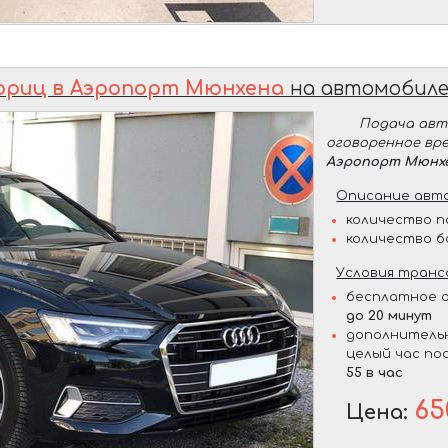
ориц в Аэропорт Мюнхена
на автомобил
Подача ав
оговоренное вр
Аэропорт Мюнх
Описание авто
количество п
количество б
Условия транс
бесплатное о
до 20 минут
дополнительн
целый час по
55 в час
65
Цена: