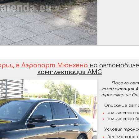
ориц в Аэропорт Мюнхена
на автомобил
комплектация AMG
Подача ав
комплектация 
трансфер
из Са
Описание авто
количество п
количество б
Условия транс
бесплатное о