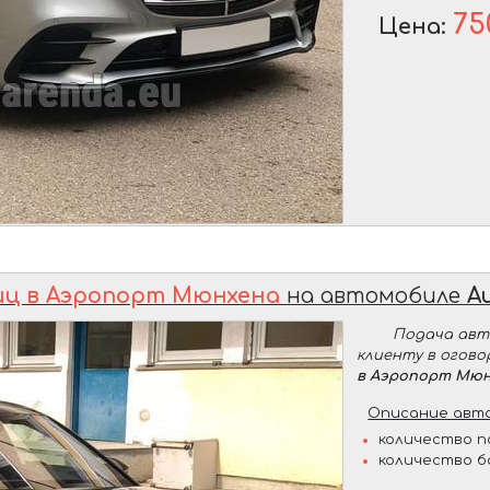
75
Цена:
иц в Аэропорт Мюнхена
на автомобиле
A
Подача ав
клиенту в огов
в Аэропорт Мюн
Описание авто
количество п
количество б