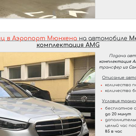
иц в Аэропорт Мюнхена
на автомобиле
M
комплектация AMG
Подача ав
комплектация 
трансфер
из Са
Описание авто
количество п
количество б
Условия транс
бесплатное о
до 20 минут
дополнительн
целый час по
85 в час