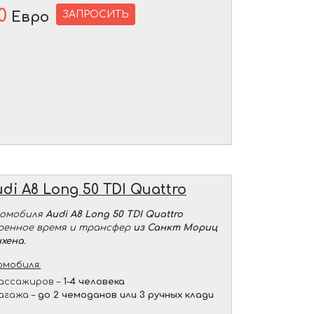
0
ЗАПРОСИТЬ
Евро
udi A8 Long 50 TDI Quattro
томобиля
Audi A8 Long 50 TDI Quattro
оренное время и трансфер
из Санкт Мориц
хена
.
мобиля:
ассажиров –
1-4 человека
агажа –
до 2 чемоданов или 3 ручных клади