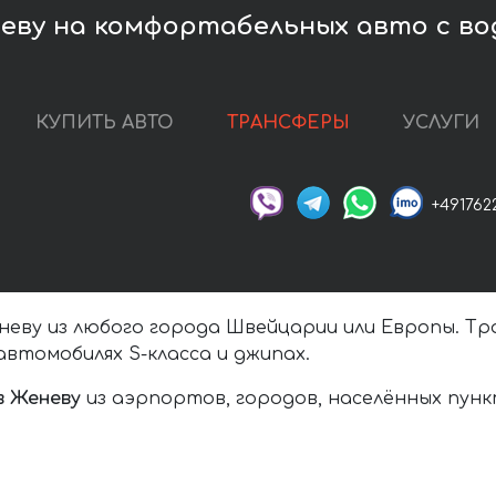
еву на комфортабельных авто с в
КУПИТЬ АВТО
ТРАНСФЕРЫ
УСЛУГИ
+491762
еву из любого города Швейцарии или Европы. Тра
втомобилях S-класса и джипах.
в Женеву
из аэрпортов, городов, населённых пун