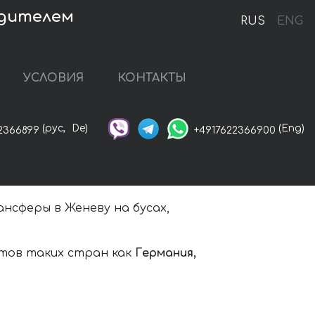
одителем
RUS
ENG
УСЛОВИЯ
КОНТАКТЫ
(рус,
De)
(Eng)
2366899
+4917622366900
нсферы в Женеву на бусах,
ктов таких стран как
Германия,