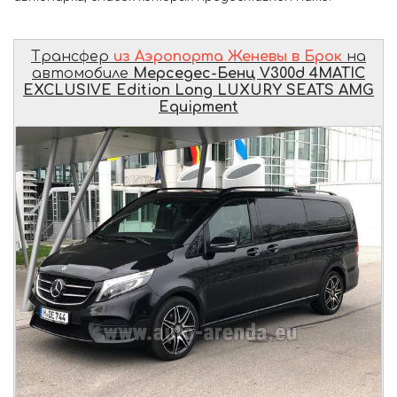
Трансфер
из Аэропорта Женевы в Брок
на
автомобиле
Мерседес-Бенц V300d 4MATIC
EXCLUSIVE Edition Long LUXURY SEATS AMG
Equipment