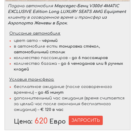
Подача автомобиля
Мерседес-Бенц V300d 4MATIC
EXCLUSIVE Edition Long LUXURY SEATS AMG Equipment
клиенту в оговоренное время и трансфер
из
Аэропорта Женевы в Брок
.
Описание автомобиля:
цвет авто –
чёрный
в автомобиле есть:
тонировка стёкол,
автомобильный столик
количество пассажиров –
до 6 пассажиров
количество багажа –
до 6 чемоданов или 8 ручных
кладей
Условия трансфера:
бесплатное ожидание (после оговоренного
времени) –
до 45 минут
дополнительный час ожидания (время считается
за целый час после окончания бесплатного
ожидания) –
€ 120 в час
620
ЗАПРОСИТЬ
Цена:
Евро