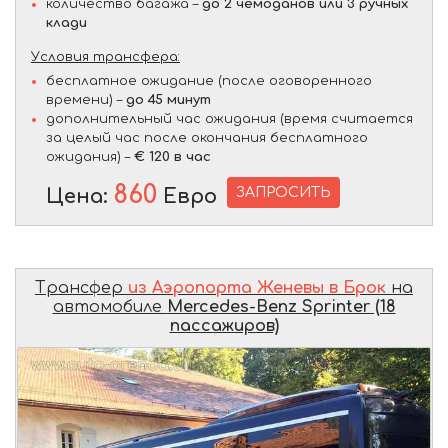
количество багажа –
до 2 чемоданов или 3 ручных
клади
Условия трансфера:
бесплатное ожидание (после оговоренного
времени) –
до 45 минут
дополнительный час ожидания (время считается
за целый час после окончания бесплатного
ожидания) –
€ 120 в час
860
ЗАПРОСИТЬ
Цена:
Евро
Трансфер
из Аэропорта Женевы в Брок
на
автомобиле
Mercedes-Benz Sprinter (18
пассажиров)