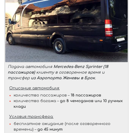
Подача автомобиля
Mercedes-Benz Sprinter (18
пассажиров)
клиенту в оговоренное время и
трансфер
из Аэропорта Женевы в Брок
.
Описание автомобиля:
количество пассажиров –
18 пассажиров
количество багажа –
до 8 чемоданов или 10 ручных
клади
Условия трансфера:
бесплатное ожидание (после оговоренного
времени) –
до 45 минут