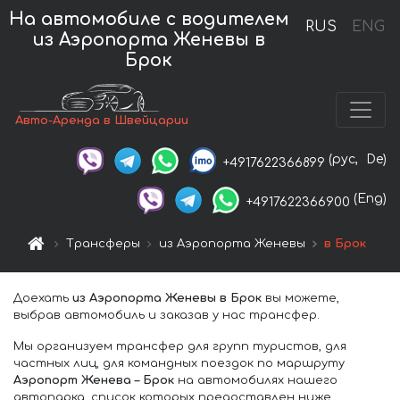
На автомобиле с водителем
RUS
ENG
из Аэропорта Женевы в
Брок
Авто-Аренда в Швейцарии
(рус,
De)
+4917622366899
(Eng)
+4917622366900
Трансферы
из Аэропорта Женевы
в Брок
Доехать
из Аэропорта Женевы в Брок
вы можете,
выбрав автомобиль и заказав у нас трансфер.
Мы организуем трансфер для групп туристов, для
частных лиц, для командных поездок по маршруту
Аэропорт Женева – Брок
на автомобилях нашего
автопарка, список которых предоставлен ниже.