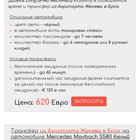
Дизель Long (8-ми местный)
клиенту в оговоренное
время и трансфер
из Аэропорта Женевы в Брок
.
Описание автомобиля:
цвет авто –
чёрный
в автомобиле есть:
тонировка стёкол
количество пассажиров –
до 7 человек
количество багажа –
до 6 чемоданов или 8 ручных
кладей
Условия трансфера:
бесплатное ожидание (после оговоренного
времени) –
до 45 минут
дополнительный час ожидания (время считается
за целый час после окончания бесплатного
ожидания) –
€ 120 в час
620
ЗАПРОСИТЬ
Цена:
Евро
Трансфер
из Аэропорта Женевы в Брок
на
автомобиле
Mercedes Maybach S580 белый