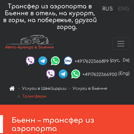
Трансфер из аэропорта в
RUS
ENG
Бьенне в отель, на курорт,
в горы, на побережье, другой
город.
Авто-Аренда в Бьенне
(рус,
De)
+4917622366899
(Eng)
+4917622366900
Услуги в Швейцарии
Услуги в Бьенне
Трансферы
Бьенн – трансфер из
аэропорта