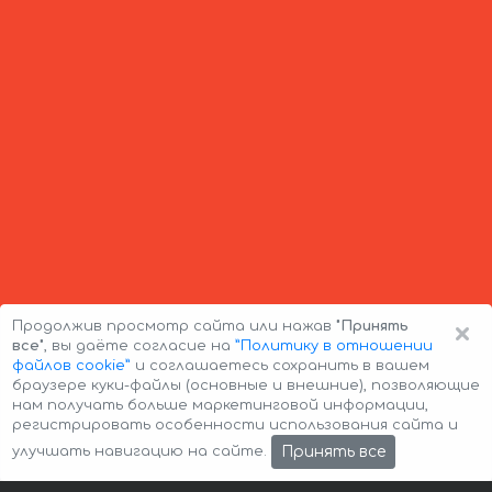
×
Продолжив просмотр сайта или нажав
"Принять
все"
, вы даёте согласие на
”Политику в отношении
файлов cookie”
и соглашаетесь сохранить в вашем
браузере куки-файлы (основные и внешние), позволяющие
нам получать больше маркетинговой информации,
регистрировать особенности использования сайта и
Авторские права © 2026 Авто-Аренда
Cookie Policy
Принять все
улучшать навигацию на сайте.