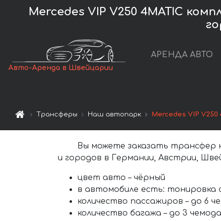
Mercedes VIP V250 4MATIC комп
го
АРЕНДА АВТО
Авто-Аренда в Швейцарии
Трансферы
Наш автопарк
Mercedes VIP V250 
Вы можете заказать трансфер
и городов в Германии, Австрии, Шве
цвет авто –
чёрный
в автомобиле есть:
тонировка 
количество пассажиров –
до 6 ч
количество багажа –
до 3 чемода