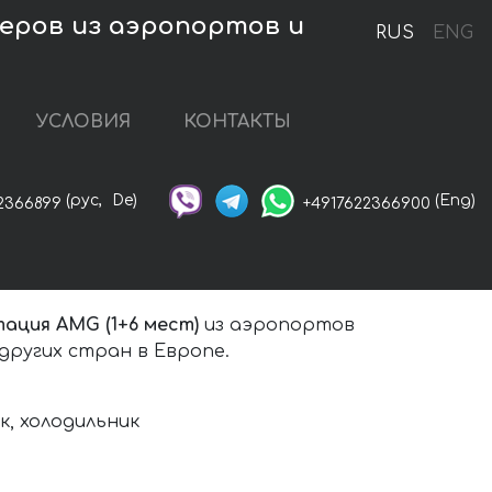
феров из аэропортов и
RUS
ENG
УСЛОВИЯ
КОНТАКТЫ
(рус,
De)
(Eng)
2366899
+4917622366900
тация AMG (1+6 мест)
из аэропортов
других стран в Европе.
, холодильник