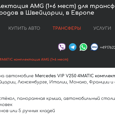
лектация AMG (1+6 мест) для транс
родов в Швейцарии, в Европе
КУПИТЬ АВТО
ТРАНСФЕРЫ
УСЛУГИ
+491762
4MATIC комплектация AMG (1+6 мест)
 на автомобиле
Mercedes VIP V250 4MATIC комплек
йцарии, Люксембурге, Италии, Монако, Франции и 
стёкол, панорамная крыша, автомобильный столик
еловек
нов или 5 ручных кладей