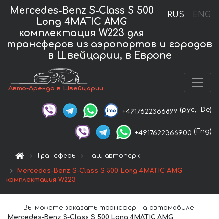
Mercedes-Benz S-Class S 500
RUS
ENG
Long 4MATIC AMG
комплектация W223 для
трансферов из аэропортов и городов
в Швейцарии, в Европе
Авто-Аренда в Швейцарии
(рус,
De)
+4917622366899
(Eng)
+4917622366900
Трансферы
Наш автопарк
Mercedes-Benz S-Class S 500 Long 4MATIC AMG
комплектация W223
Вы можете заказать трансфер на автомобиле
Mercedes-Benz S-Class S 500 Long 4MATIC AMG