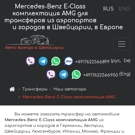
Mercedes-Benz E-Class
RUS
ENG
комплектация AMG для
трансферов из аэропортов
и городов в Швейцарии, в Европе
Авто-Аренда в Швейцарии
(рус,
De)
+4917622366899
(Eng)
+4917622366900
Трансферы
Наш автопарк
Mercedes-Benz E-Class комплектация AMG
Вы можете заказать трансфер на автомобиле
Mercedes-Benz E-Class комплектация AMG
из
аэропортов и городов в Германии, Австрии,
Швейцарии, Люксембурге, Италии, Монако, Франции и