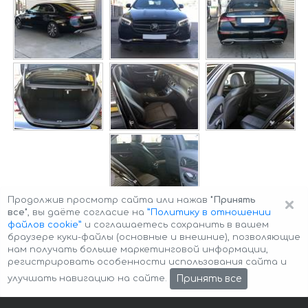
×
Продолжив просмотр сайта или нажав
"Принять
все"
, вы даёте согласие на
”Политику в отношении
файлов cookie”
и соглашаетесь сохранить в вашем
браузере куки-файлы (основные и внешние), позволяющие
нам получать больше маркетинговой информации,
регистрировать особенности использования сайта и
Авторские права © 2026 Авто-Аренда
Cookie Policy
Принять все
улучшать навигацию на сайте.