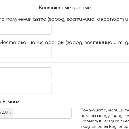
Контактные данные
о получения авто (город, гостиница, аэропорт и т
Место окончания аренды (город, гостиница и т. д.
 Е-маил
Пожалуйста, напишит
+49
полном международно
Формат выглядит сле
+Код_страны Код_опе