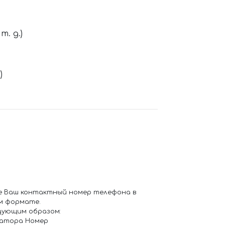
. д.)
)
е Ваш контактный номер телефона в
м формате.
дующим образом:
ратора Номер