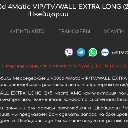
d 4Matic VIP/TV/WALL EXTRA LONG (2
Швейцарии
КУПИТЬ АВТО
ТРАНСФЕРЫ
УСЛУГИ
+491762
Мерседес-Бенц V300d 4Matic VIP/TV/WALL EXTRA LONG (2
биль Мерседес-Бенц V300d 4Matic VIP/TV/WALL EXTRA 
ии автомобиля с доставкой авто в аэропорты или ж/д
WALL EXTRA LONG (2+5 мест) AMG комплектация пол
лектроникой, элементами комфорта, системами безоп
и данными для аренды автомобиля в Швейцарии. Ч
ция, мы предлагаем Вам сделать запрос на бронирова
дрес в Швейцарии, где Вы хотите получить данный а