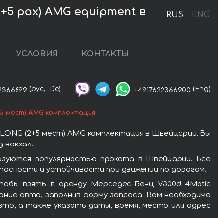
+5 pax) AMG equipment в
RUS
ENG
УСЛОВИЯ
КОНТАКТЫ
(рус,
De)
(Eng)
2366899
+4917622366900
+5 мест) AMG комплектация
LONG (2+5 мест) AMG комплектация в Швейцарии. Вы
 вокзал.
ьзуются популярностью проката в Швейцарии. Все
асности и устойчивости при движении по дорогам.
тобы взять в аренду Мерседес-Бенц V300d 4Matic
ние авто, заполнив форму запроса. Вам необходимо
вто, а также указать даты, время, место или адрес