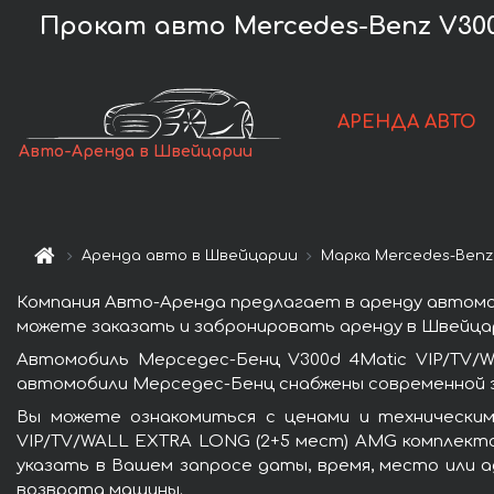
Прокат авто Mercedes-Benz V300
АРЕНДА АВТО
Авто-Аренда в Швейцарии
Аренда авто в Швейцарии
Марка Mercedes-Benz
Компания Авто-Аренда предлагает в аренду автомо
можете заказать и забронировать аренду в Швейцар
Автомобиль Мерседес-Бенц V300d 4Matic VIP/TV/
автомобили Мерседес-Бенц снабжены современной э
Вы можете ознакомиться с ценами и техническим
VIP/TV/WALL EXTRA LONG (2+5 мест) AMG комплекта
указать в Вашем запросе даты, время, место или а
возврата машины.