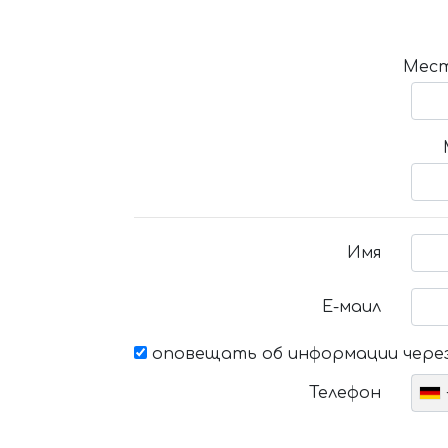
Мест
Имя
Е-маил
оповещать об информации через
Телефон