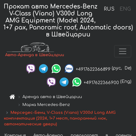
Прокат авто Mercedes-Benz
RUS
ENG
V-Class (Viano) V300d Long
AMG Equipment (Model 2024,
1+7 pax, Panoramic roof, Automatic doors)
в Швейцарии
Авто-Аренда в Швейцарии
(рус,
De)
+4917622366899
(Eng)
+4917622366900
Аренда авто в Швейцарии
Марка Mercedes-Benz
Мерседес-Бенц V-Class (Viano) V300d Long AMG
комплектация (2024, 1+7 мест, панорамный люк,
автоматические двери)
Компания Авто-Аренда предлагает в аренду