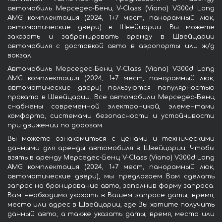
автомобиль Мерседес-Бенц V-Class (Viano) V300d Long
AMG комплектация (2024, 1+7 мест, панорамный люк,
автоматические двери) в Швейцарии. Вы можете
заказать и забронировать аренду в Швейцарии
автомобиля с доставкой авто в аэропорты или ж/д
вокзал.
Автомобиль Мерседес-Бенц V-Class (Viano) V300d Long
AMG комплектация (2024, 1+7 мест, панорамный люк,
автоматические двери) пользуются популярностью
проката в Швейцарии. Все автомобили Мерседес-Бенц
снабжены современной электроникой, элементами
комфорта, системами безопасности и устойчивости
при движении по дорогам.
Вы можете ознакомиться с ценами и техническими
данными для аренды автомобиля в Швейцарии. Чтобы
взять в аренду Мерседес-Бенц V-Class (Viano) V300d Long
AMG комплектация (2024, 1+7 мест, панорамный люк,
автоматические двери), мы предлагаем Вам сделать
запрос на бронирование авто, заполнив форму запроса.
Вам необходимо указать в Вашем запросе даты, время,
место или адрес в Швейцарии, где Вы хотите получить
данный авто, а также указать даты, время, место или