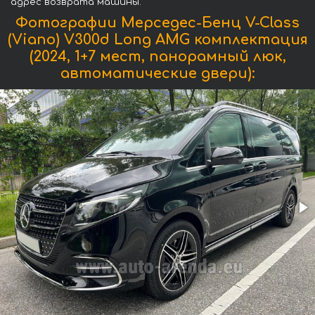
адрес возврата машины.
Фотографии Мерседес-Бенц V-Class
(Viano) V300d Long AMG комплектация
(2024, 1+7 мест, панорамный люк,
автоматические двери):