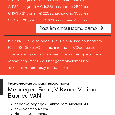
€ 1290 х 7 дней = € 9030, включено 1500 км
€ 1159 х 14 дней = € 16226, включено 2500 км
€ 1073 х 21 день = € 22523, включено 3300 км
€ 965 х 28 дней = € 27020, включено 4000 км
Расчёт стоимости авто
€ 6 / км – Цена за превышение лимита по пробегу
€ 20000 – Залог/Ответственность/Франшиза.
Залоговая сумма блокируется нами на кредитной
карте водителя ИЛИ предоставляется Вами
наличными при получении авто.
Технические характеристики
Мерседес-Бенц V Класс V Limo
Бизнес VAN
Коробка передач – Автоматическая КП
Количество мест – 6
Навигация – есть