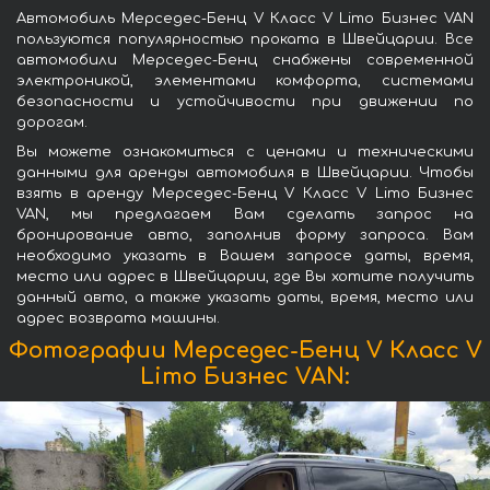
Автомобиль Мерседес-Бенц V Класс V Limo Бизнес VAN
пользуются популярностью проката в Швейцарии. Все
автомобили Мерседес-Бенц снабжены современной
электроникой, элементами комфорта, системами
безопасности и устойчивости при движении по
дорогам.
Вы можете ознакомиться с ценами и техническими
данными для аренды автомобиля в Швейцарии. Чтобы
взять в аренду Мерседес-Бенц V Класс V Limo Бизнес
VAN, мы предлагаем Вам сделать запрос на
бронирование авто, заполнив форму запроса. Вам
необходимо указать в Вашем запросе даты, время,
место или адрес в Швейцарии, где Вы хотите получить
данный авто, а также указать даты, время, место или
адрес возврата машины.
Фотографии Мерседес-Бенц V Класс V
Limo Бизнес VAN: