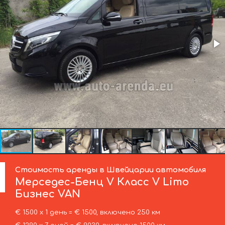
Стоимость аренды в Швейцарии автомобиля
Мерседес-Бенц
V Класс V Limo
Бизнес VAN
€ 1500 х 1 день = € 1500, включено 250 км