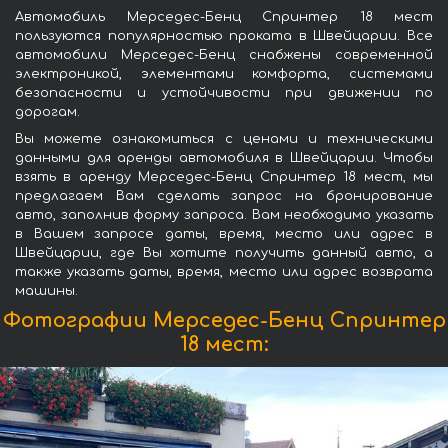
Автомобиль Мерседес-Бенц Спринтер 18 мест
пользуются популярностью проката в Швейцарии. Все
автомобили Мерседес-Бенц снабжены современной
электроникой, элементами комфорта, системами
безопасности и устойчивости при движении по
дорогам.
Вы можете ознакомиться с ценами и техническими
данными для аренды автомобиля в Швейцарии. Чтобы
взять в аренду Мерседес-Бенц Спринтер 18 мест, мы
предлагаем Вам сделать запрос на бронирование
авто, заполнив форму запроса. Вам необходимо указать
в Вашем запросе даты, время, место или адрес в
Швейцарии, где Вы хотите получить данный авто, а
также указать даты, время, место или адрес возврата
машины.
Фотографии Мерседес-Бенц Спринтер
18 мест: