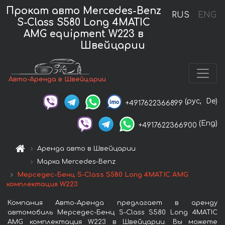
Прокат авто Mercedes-Benz
RUS
ENG
S-Class S580 Long 4MATIC
AMG equipment W223 в
Швейцарии
Авто-Аренда в Швейцарии
(рус,
De)
+4917622366899
(Eng)
+4917622366900
Аренда авто в Швейцарии
Марка Mercedes-Benz
Мерседес-Бенц S-Class S580 Long 4MATIC AMG
комплектация W223
Компания Авто-Аренда предлагает в аренду
автомобиль Мерседес-Бенц S-Class S580 Long 4MATIC
AMG комплектация W223 в Швейцарии. Вы можете