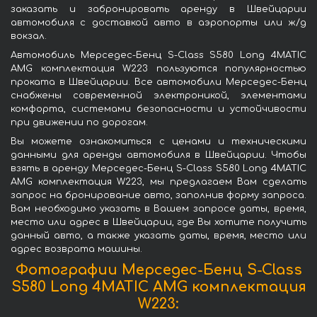
заказать и забронировать аренду в Швейцарии
автомобиля с доставкой авто в аэропорты или ж/д
вокзал.
Автомобиль Мерседес-Бенц S-Class S580 Long 4MATIC
AMG комплектация W223 пользуются популярностью
проката в Швейцарии. Все автомобили Мерседес-Бенц
снабжены современной электроникой, элементами
комфорта, системами безопасности и устойчивости
при движении по дорогам.
Вы можете ознакомиться с ценами и техническими
данными для аренды автомобиля в Швейцарии. Чтобы
взять в аренду Мерседес-Бенц S-Class S580 Long 4MATIC
AMG комплектация W223, мы предлагаем Вам сделать
запрос на бронирование авто, заполнив форму запроса.
Вам необходимо указать в Вашем запросе даты, время,
место или адрес в Швейцарии, где Вы хотите получить
данный авто, а также указать даты, время, место или
адрес возврата машины.
Фотографии Мерседес-Бенц S-Class
S580 Long 4MATIC AMG комплектация
W223: