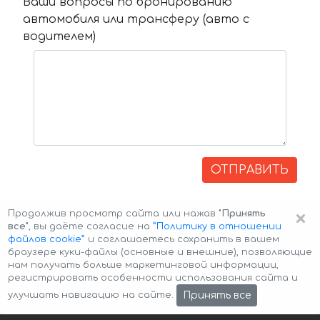
Ваши вопросы по бронированию
автомобиля или трансферу (авто с
водителем)
ОТПРАВИТЬ
×
Продолжив просмотр сайта или нажав
"Принять
все"
, вы даёте согласие на
”Политику в отношении
файлов cookie”
и соглашаетесь сохранить в вашем
браузере куки-файлы (основные и внешние), позволяющие
нам получать больше маркетинговой информации,
регистрировать особенности использования сайта и
Авторские права © 2026 Авто-Аренда
Cookie Policy
Принять все
улучшать навигацию на сайте.