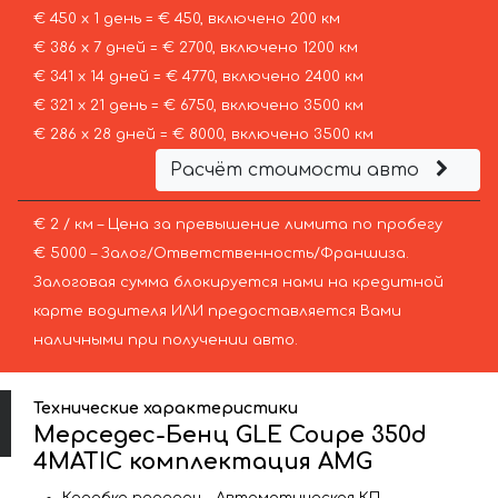
€ 450 х 1 день = € 450, включено 200 км
€ 386 х 7 дней = € 2700, включено 1200 км
€ 341 х 14 дней = € 4770, включено 2400 км
€ 321 х 21 день = € 6750, включено 3500 км
€ 286 х 28 дней = € 8000, включено 3500 км
Расчёт стоимости авто
€ 2 / км – Цена за превышение лимита по пробегу
€ 5000 – Залог/Ответственность/Франшиза.
Залоговая сумма блокируется нами на кредитной
карте водителя ИЛИ предоставляется Вами
наличными при получении авто.
Технические характеристики
Мерседес-Бенц GLE Coupe 350d
4MATIC комплектация AMG
Коробка передач – Автоматическая КП