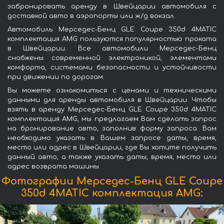
забронировать аренду в Швейцарии автомобиля с
доставкой авто в аэропорты или ж/д вокзал.
Автомобиль Мерседес-Бенц GLE Coupe 350d 4MATIC
комплектация AMG пользуются популярностью проката
в Швейцарии. Все автомобили Мерседес-Бенц
снабжены современной электроникой, элементами
комфорта, системами безопасности и устойчивости
при движении по дорогам.
Вы можете ознакомиться с ценами и техническими
данными для аренды автомобиля в Швейцарии. Чтобы
взять в аренду Мерседес-Бенц GLE Coupe 350d 4MATIC
комплектация AMG, мы предлагаем Вам сделать запрос
на бронирование авто, заполнив форму запроса. Вам
необходимо указать в Вашем запросе даты, время,
место или адрес в Швейцарии, где Вы хотите получить
данный авто, а также указать даты, время, место или
адрес возврата машины.
Фотографии Мерседес-Бенц GLE Coupe
350d 4MATIC комплектация AMG: