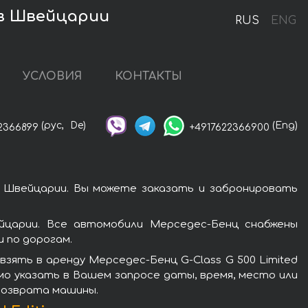
n в Швейцарии
RUS
ENG
УСЛОВИЯ
КОНТАКТЫ
(рус,
De)
(Eng)
2366899
+4917622366900
 в Швейцарии. Вы можете заказать и забронировать
ейцарии. Все автомобили Мерседес-Бенц снабжены
 по дорогам.
зять в аренду Мерседес-Бенц G-Class G 500 Limited
имо указать в Вашем запросе даты, время, место или
 возврата машины.