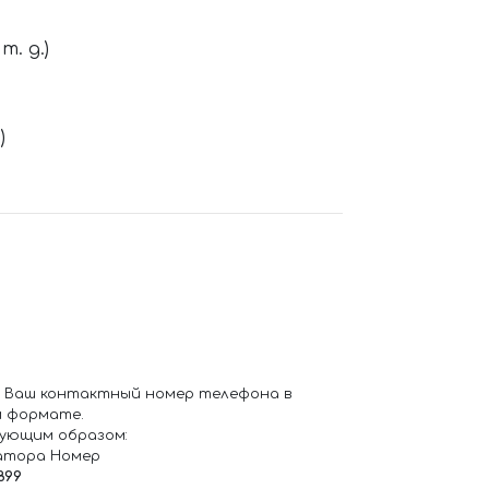
. д.)
)
 Ваш контактный номер телефона в
 формате.
ующим образом:
атора Номер
899