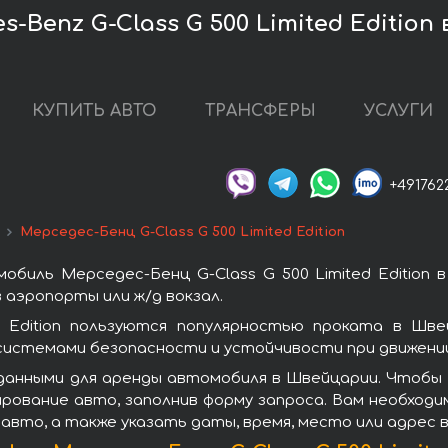
-Benz G-Class G 500 Limited Editio
КУПИТЬ АВТО
ТРАНСФЕРЫ
УСЛУГИ
+491762
Мерседес-Бенц G-Class G 500 Limited Edition
биль Мерседес-Бенц G-Class G 500 Limited Edition
 аэропорты или ж/д вокзал.
d Edition пользуются популярностью проката в Шв
системами безопасности и устойчивости при движении
анными для аренды автомобиля в Швейцарии. Чтобы в
ирование авто, заполнив форму запроса. Вам необход
авто, а также указать даты, время, место или адрес