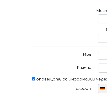
Мест
Имя
Е-маил
оповещать об информации через
Телефон