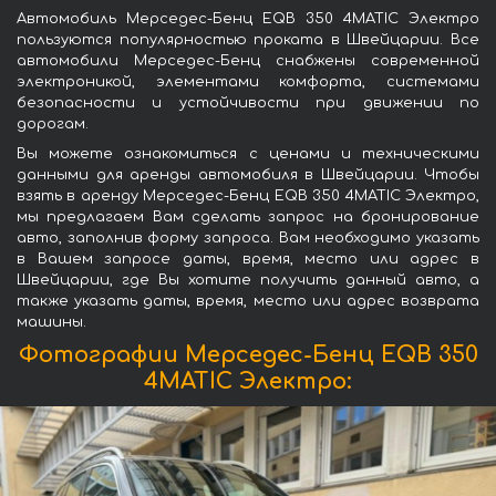
Автомобиль Мерседес-Бенц EQB 350 4MATIC Электро
пользуются популярностью проката в Швейцарии. Все
автомобили Мерседес-Бенц снабжены современной
электроникой, элементами комфорта, системами
безопасности и устойчивости при движении по
дорогам.
Вы можете ознакомиться с ценами и техническими
данными для аренды автомобиля в Швейцарии. Чтобы
взять в аренду Мерседес-Бенц EQB 350 4MATIC Электро,
мы предлагаем Вам сделать запрос на бронирование
авто, заполнив форму запроса. Вам необходимо указать
в Вашем запросе даты, время, место или адрес в
Швейцарии, где Вы хотите получить данный авто, а
также указать даты, время, место или адрес возврата
машины.
Фотографии Мерседес-Бенц EQB 350
4MATIC Электро: