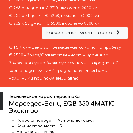
€ 300 х 7 дней = € 2100, включено 1000 км
€ 265 х 14 дней = € 3710, включено 2000 км
€ 250 х 21 день = € 5250, включено 3000 км
€ 232 х 28 дней = € 6500, включено 3000 км
Расчёт стоимости авто
€ 1.5 / км – Цена за превышение лимита по пробегу
€ 2500 – Залог/Ответственность/Франшиза.
Залоговая сумма блокируется нами на кредитной
карте водителя ИЛИ предоставляется Вами
наличными при получении авто.
Технические характеристики
Мерседес-Бенц EQB 350 4MATIC
Электро
Коробка передач – Автоматическая
Количество мест – 5
Навигация – есть