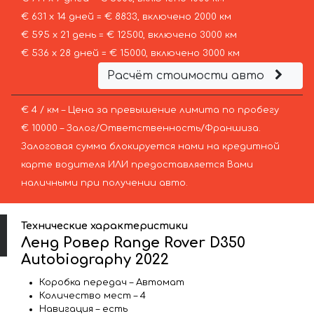
€ 631 х 14 дней = € 8833, включено 2000 км
€ 595 х 21 день = € 12500, включено 3000 км
€ 536 х 28 дней = € 15000, включено 3000 км
Расчёт стоимости авто
€ 4 / км – Цена за превышение лимита по пробегу
€ 10000 – Залог/Ответственность/Франшиза.
Залоговая сумма блокируется нами на кредитной
карте водителя ИЛИ предоставляется Вами
наличными при получении авто.
Технические характеристики
Ленд Ровер Range Rover D350
Autobiography 2022
Коробка передач – Автомат
Количество мест – 4
Навигация – есть