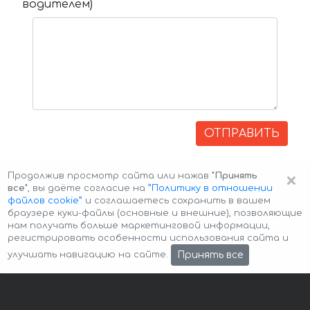
водителем)
ОТПРАВИТЬ
×
Продолжив просмотр сайта или нажав
"Принять
все"
, вы даёте согласие на
”Политику в отношении
файлов cookie”
и соглашаетесь сохранить в вашем
браузере куки-файлы (основные и внешние), позволяющие
нам получать больше маркетинговой информации,
регистрировать особенности использования сайта и
Авторские права © 2026 Авто-Аренда
Cookie Policy
Принять все
улучшать навигацию на сайте.
Политика конфиденциальности