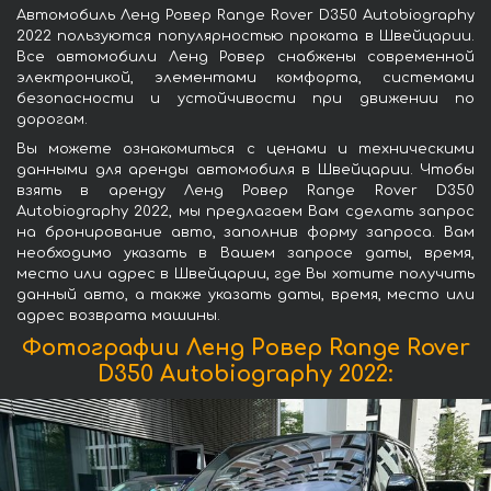
Автомобиль Ленд Ровер Range Rover D350 Autobiography
2022 пользуются популярностью проката в Швейцарии.
Все автомобили Ленд Ровер снабжены современной
электроникой, элементами комфорта, системами
безопасности и устойчивости при движении по
дорогам.
Вы можете ознакомиться с ценами и техническими
данными для аренды автомобиля в Швейцарии. Чтобы
взять в аренду Ленд Ровер Range Rover D350
Autobiography 2022, мы предлагаем Вам сделать запрос
на бронирование авто, заполнив форму запроса. Вам
необходимо указать в Вашем запросе даты, время,
место или адрес в Швейцарии, где Вы хотите получить
данный авто, а также указать даты, время, место или
адрес возврата машины.
Фотографии Ленд Ровер Range Rover
D350 Autobiography 2022: