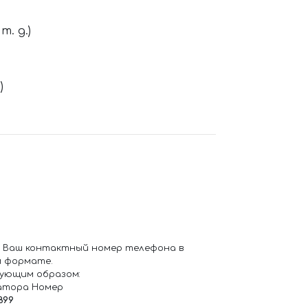
. д.)
)
 Ваш контактный номер телефона в
 формате.
ующим образом:
атора Номер
899