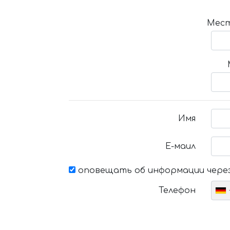
Мест
Имя
Е-маил
оповещать об информации через
Телефон