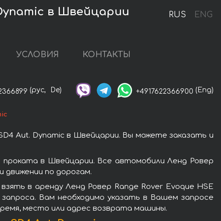
 Dynamic в Швейцарии
RUS
ENG
УСЛОВИЯ
КОНТАКТЫ
(рус,
De)
(Eng)
2366899
+4917622366900
ic
D4 Aut. Dynamic в Швейцарии. Вы можете заказать и
ю проката в Швейцарии. Все автомобили Ленд Ровер
 движении по дорогам.
взять в аренду Ленд Ровер Range Rover Evoque HSE
 запроса. Вам необходимо указать в Вашем запросе
время, место или адрес возврата машины.