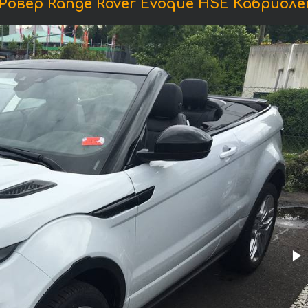
овер Range Rover Evoque HSE Кабриолет