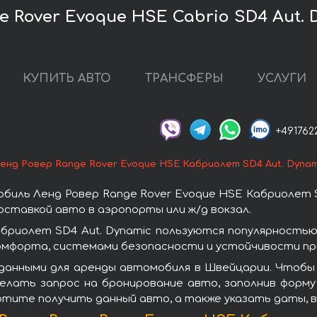
e Rover Evoque HSE Cabrio SD4 Aut.
КУПИТЬ АВТО
ТРАНСФЕРЫ
УСЛУГИ
+491762
енд Ровер Range Rover Evoque HSE Кабриолет SD4 Aut. Dynam
иль Ленд Ровер Range Rover Evoque HSE Кабриолет S
ставкой авто в аэропорты или ж/д вокзал.
бриолет SD4 Aut. Dynamic пользуются популярность
омфорта, системами безопасности и устойчивости при
данными для аренды автомобиля в Швейцарии. Чтобы 
делать запрос на бронирование авто, заполнив форму
хотите получить данный авто, а также указать даты, 