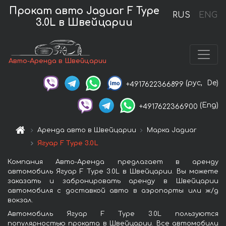
Прокат авто Jaguar F Type
RUS
ENG
3.0L в Швейцарии
Авто-Аренда в Швейцарии
(рус,
De)
+4917622366899
(Eng)
+4917622366900
Аренда авто в Швейцарии
Марка Jaguar
Ягуар F Type 3.0L
Компания Авто-Аренда предлагает в аренду
автомобиль Ягуар F Type 3.0L в Швейцарии. Вы можете
заказать и забронировать аренду в Швейцарии
автомобиля с доставкой авто в аэропорты или ж/д
вокзал.
Автомобиль Ягуар F Type 3.0L пользуются
популярностью проката в Швейцарии. Все автомобили